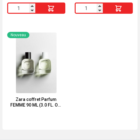
quantité
quantité
de
de
LANCÔME
EL
COFFRET
NABIL
Nouveau
LA
ROYAL
NUIT
GOLD
TRÉSOR
EAU
-
DE
EAU
PARFUM
DE
65ml
PARFUM
Zara coffret Parfum
FEMME 90 ML (3.0 FL. OZ)
+ NUIT 90 ML (3.0 FL. OZ)