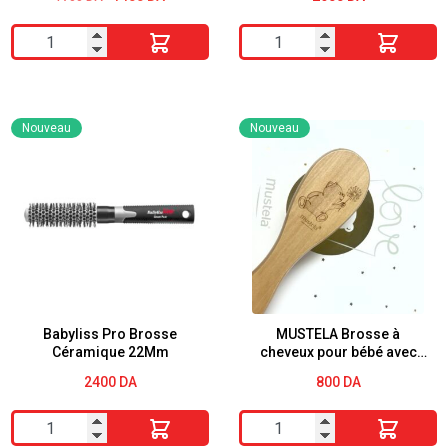
300ml
prix
prix
initial
actuel
quantité
quantité
était :
est :
1700 DA.
1400 DA.
de
de
Franck
BABYLISS
Provost
PRO
Nouveau
Nouveau
Laque
BABCB2E
Professionnelle
BROSSE
Fixation
CÉRAMIQUE
Souple
32mm
Expert
Fixation
300ml
Babyliss Pro Brosse
MUSTELA Brosse à
Céramique 22Mm
cheveux pour bébé avec
manche en bois
2400
DA
800
DA
quantité
quantité