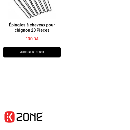
1800
de
voyage
Épingles à cheveux pour
chignon 20 Pieces
130
DA
RUPTURE DE STOCK