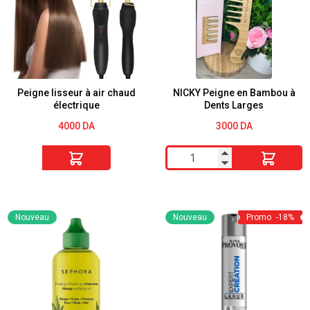
Peigne lisseur à air chaud
NICKY Peigne en Bambou à
électrique
Dents Larges
4000
DA
3000
DA
quantité
quantité
de
de
Peigne
NICKY
lisseur
Peigne
Nouveau
Nouveau
Promo
-18%
à
en
air
Bambou
chaud
à
électrique
Dents
Larges