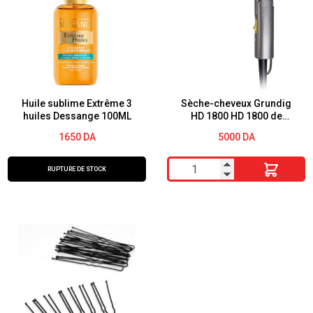
Huile sublime Extrême 3
Sèche-cheveux Grundig
huiles Dessange 100ML
HD 1800 HD 1800 de
voyage
1650
DA
5000
DA
quantité
RUPTURE DE STOCK
de
Sèche-
cheveux
Grundig
HD
1800
HD