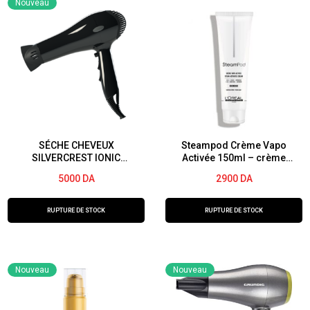
Nouveau
Paddle
X
Pops
Baby
Doll
Brosse
cheveux
SÉCHE CHEVEUX
Steampod Crème Vapo
SILVERCREST IONIC
Activée 150ml – crème
HAIRDRYER puissance
lissante pour les cheveux
5000
DA
2900
DA
2200 watts
RUPTURE DE STOCK
RUPTURE DE STOCK
Nouveau
Nouveau