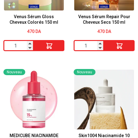
Venus Sérum Gloss
Venus Sérum Repair Pour
Cheveux Colorés 150 ml
Cheveux Secs 150 ml
470
DA
470
DA
quantité
quantité
de
de
Venus
Venus
Sérum
Sérum
Nouveau
Nouveau
Gloss
Repair
Cheveux
Pour
Colorés
Cheveux
150
Secs
ml
150
ml
MEDICUBE NIACINAMIDE
Skin1004 Niacinamide 10