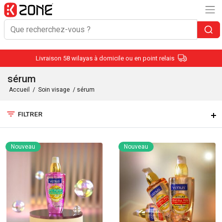
Livraison 58 wilayas à domicile ou en point relais
sérum
Accueil
/
Soin visage
/ sérum
filter_list
FILTRER
Nouveau
Nouveau