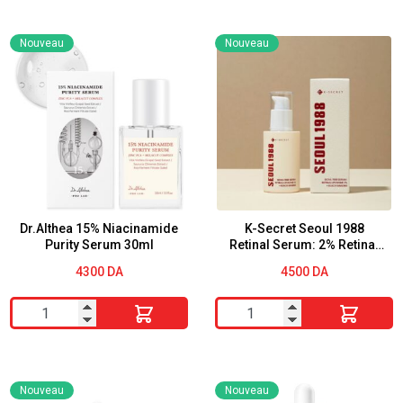
apaiser
numbuzin
et
No.9
Nouveau
Nouveau
raffermir,
Essence
teint
|
irrégulier,
NAD+
Rose
BIO
PDRN
Lifting-
&
sil
Peptide
Essence
&
50ml
Dr.Althea 15% Niacinamide
K-Secret Seoul 1988
Niacinamide,
Purity Serum 30ml
Retinal Serum: 2% Retinal
Liposome
soins
4300
DA
4500
DA
de
quantité
quantité
la
de
de
peau
Dr.Althea
K-
coréens
15%
Secret
(100
Nouveau
Nouveau