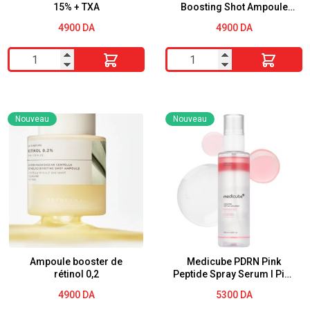
15% + TXA
Boosting Shot Ampoule
30ml
4900
DA
4900
DA
quantité
quantité
de
de
MEDICUBE
Skin1004
NIACINAMIDE
Niacinamide
Nouveau
Nouveau
15%
10
+
Boosting
TXA
Shot
Ampoule
30ml
Ampoule booster de
Medicube PDRN Pink
rétinol 0,2
Peptide Spray Serum I Pink
Glass Glow Serum Mist
4900
DA
5300
DA
pour hydrater, apaiser et