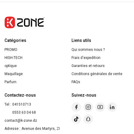
PUR
Hyaluronique
RÉTINOL
Revolumisant
SÉRUM
-
NUIT
Revitalift
30ML
Filler
Catégories
Liens utils
16ml
PROMO
Qui sommes nous ?
HIGH-TECH
Frais d'expedition
optique
Garanties et retours
Maquillage
Conditions générales de vente
Parfum
FAQs
Contactez-nous
Suivez-nous
Tel :
041510713
0553 63 04 68
contact@k-zone.dz
Adresse :
Avenue des Martyrs, ZI