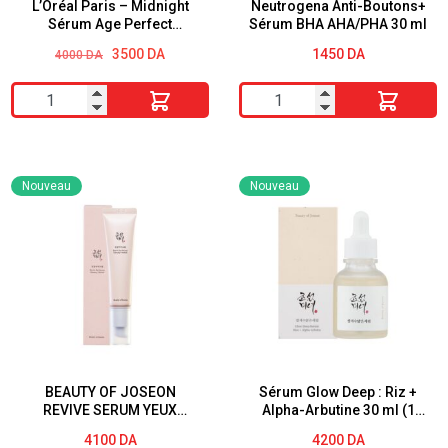
Paris
L’Oréal Paris – Midnight
Neutrogena Anti-Boutons+
Sérum Age Perfect
Sérum BHA AHA/PHA 30 ml
30ml
Renaissance Cellulaire –
Le
Le
3500
DA
1450
DA
4000
DA
Soin Visage Anti-Rides,
prix
prix
Fermeté, Éclat – Au
initial
actuel
quantité
quantité
Complexe Antioxydant
était :
est :
Protecteur – Tous Types de
4000 DA.
3500 DA.
de
de
Peaux – 30 ml
L’Oréal
Neutrogena
Paris
Anti-
Nouveau
Nouveau
–
Boutons+
Midnight
Sérum
Sérum
BHA
Age
AHA/PHA
Perfect
30
Renaissance
ml
Cellulaire
-
BEAUTY OF JOSEON
Sérum Glow Deep : Riz +
REVIVE SERUM YEUX
Alpha-Arbutine 30 ml (1
Soin
GINSENG + RETINAL
fl.oz.) Beauty of Joseon
4100
DA
4200
DA
Visage