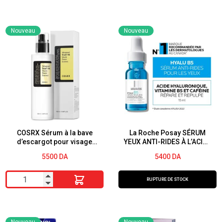
ml
Sérum
Éclat
Nouveau
Nouveau
Propolis
+
Niacinamide
30
ml
(1
fl.oz.)
Beauty
COSRX Sérum à la bave
La Roche Posay SÉRUM
d’escargot pour visage
YEUX ANTI-RIDES À L’ACIDE
Of
ADVANCED SNAIL 96
HYALURONIQUE 15ml
5500
DA
5400
DA
Joseon
MUCIN POWER ESSENCE
100ML
quantité
RUPTURE DE STOCK
de
COSRX
Sérum