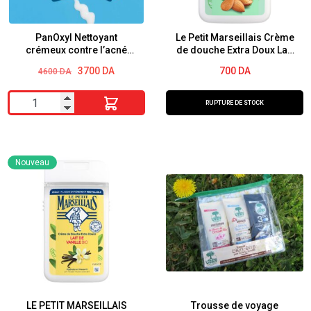
PanOxyl Nettoyant
Le Petit Marseillais Crème
crémeux contre l’acné
de douche Extra Doux Lait
Peroxyde de benzoyle 4 %
d’amande douce 250ml
Le
Le
3700
DA
700
DA
4600
DA
prix
prix
initial
actuel
quantité
était :
est :
RUPTURE DE STOCK
4600 DA.
3700 DA.
de
PanOxyl
Nettoyant
Nouveau
crémeux
contre
l'acné
Peroxyde
de
benzoyle
4
%
LE PETIT MARSEILLAIS
Trousse de voyage