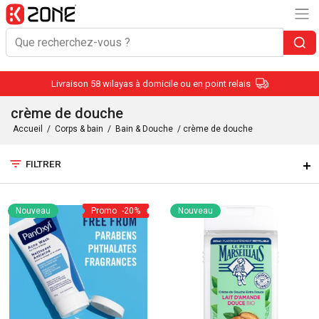
Livraison 58 wilayas à domicile ou en point relais
crème de douche
Accueil
/
Corps & bain
/
Bain & Douche
/ crème de douche
filter_list
FILTRER
Nouveau
Promo
-20%
Nouveau