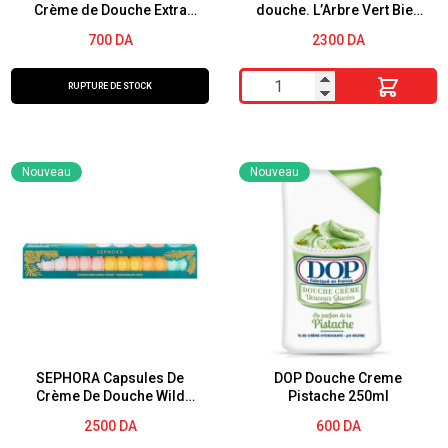
Crème de Douche Extra
douche. L’Arbre Vert Bien
Douce Lait De Vanille BIO
Etre pour toute la famille
700
DA
2300
DA
250ml
quantité
RUPTURE DE STOCK
de
Trousse
de
Nouveau
Nouveau
voyage
douche.
L'Arbre
Vert
Bien
Etre
pour
toute
SEPHORA Capsules De
DOP Douche Creme
Crème De Douche Wild
Pistache 250ml
la
Wishes
2500
DA
600
DA
famille