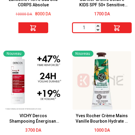
CORPS Absolue
KIDS SPF 50+ Sensitive
Hypoallergénique 50 ml
Le
Le
8000
DA
1700
DA
10000
DA
prix
prix
initial
actuel
quantité
quantité
était :
est :
10000 DA.
8000 DA.
de
de
Lancôme
Garnier
Pierre
Crème
Nouveau
Nouveau
Gua
Solaire
Sha
KIDS
CORPS
SPF
Absolue
50+
Sensitive
Hypoallergénique
50
ml
VICHY Dercos
Yves Rocher Crème Mains
Shampooing Énergisant
Vanille Bourbon Hydrate et
Anti-Chute 200 ml
parfume délicatement la
3700
DA
1000
DA
peau. 30 ml