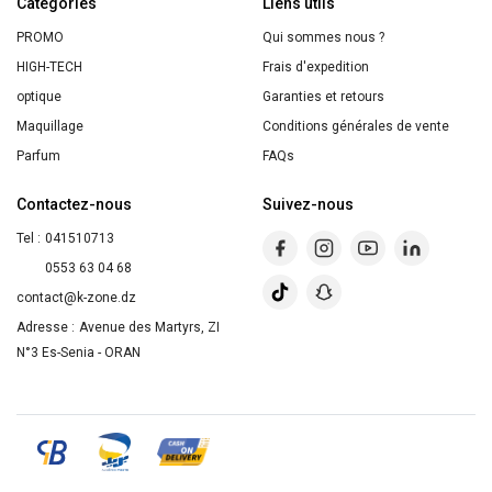
Catégories
Liens utils
de
Peau
PROMO
Qui sommes nous ?
coco
Normale
HIGH-TECH
Frais d'expedition
et
–
optique
Garanties et retours
fleur
Deliplus
Maquillage
Conditions générales de vente
de
Parfum
FAQs
jasmin
250
Contactez-nous
Suivez-nous
ml
Tel :
041510713
0553 63 04 68
contact@k-zone.dz
Adresse :
Avenue des Martyrs, ZI
N°3 Es-Senia - ORAN