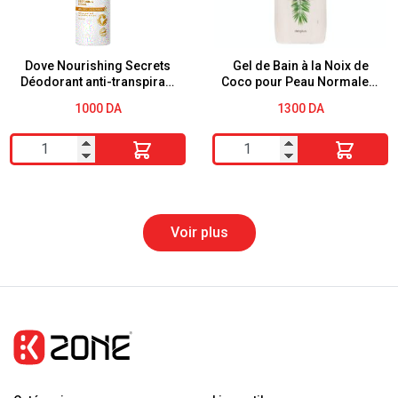
Dove Nourishing Secrets
Gel de Bain à la Noix de
Déodorant anti-transpirant
Coco pour Peau Normale –
en aérosol Fleur de coco
Deliplus
1000
DA
1300
DA
et fleur de jasmin 250 ml
quantité
quantité
de
de
Dove
Gel
Nourishing
de
Voir plus
Secrets
Bain
Déodorant
à
anti-
la
transpirant
Noix
en
de
aérosol
Coco
Fleur
pour