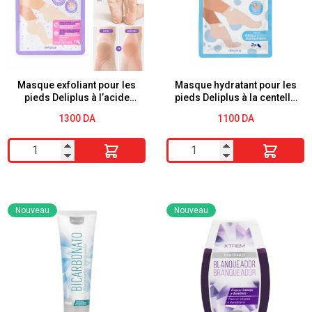
FACES
en
Silicone
Masque exfoliant pour les
Masque hydratant pour les
pieds Deliplus à l’acide
pieds Deliplus à la centella
salicylique et à l’urée
asiatica et au menthol
1300
DA
1100
DA
quantité
quantité
de
de
Masque
Masque
exfoliant
hydratant
Nouveau
Nouveau
pour
pour
les
les
pieds
pieds
Deliplus
Deliplus
à
à