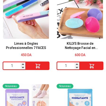
Humble
Humble
Co
Co
50
50
pièces
pieces
a
au
la
Charbon-
Menthe
Menthe
Limes à Ongles
KILLYS Brosse de
Professionnelles 7 FACES
Nettoyage Facial en
Silicone
450
DA
600
DA
quantité
quantité
de
de
Limes
KILLYS
à
Brosse
Nouveau
Nouveau
Ongles
de
Professionnelles
Nettoyage
7
Facial