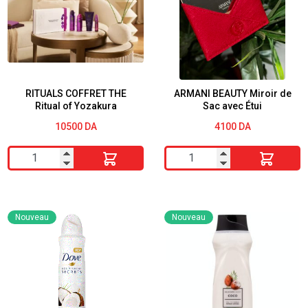
Gel
Pamplemousse
Fraîcheur
vitamine
Hygiène
C
Intime
Flacon
-
Pompe
Muqueuses
200ML
RITUALS COFFRET THE
ARMANI BEAUTY Miroir de
Ritual of Yozakura
Sac avec Étui
Sensibles,
10500
DA
4100
DA
200ml
quantité
quantité
de
de
RITUALS
ARMANI
COFFRET
BEAUTY
Nouveau
Nouveau
THE
Miroir
Ritual
de
of
Sac
Yozakura
avec
Étui