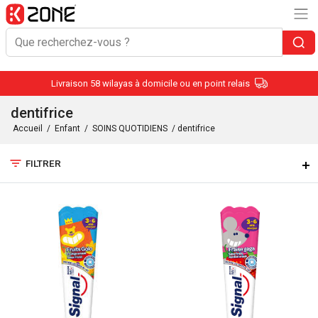
Livraison 58 wilayas à domicile ou en point relais
dentifrice
Accueil
/
Enfant
/
SOINS QUOTIDIENS
/ dentifrice
filter_list
FILTRER