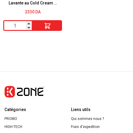
Lavante au Cold Cream –
200ML
2330
DA
quantité
de
KLORANE
BÉBÉ
Crème
Lavante
au
Cold
Cream
-
200ML
Catégories
Liens utils
PROMO
Qui sommes nous ?
HIGH-TECH
Frais d'expedition