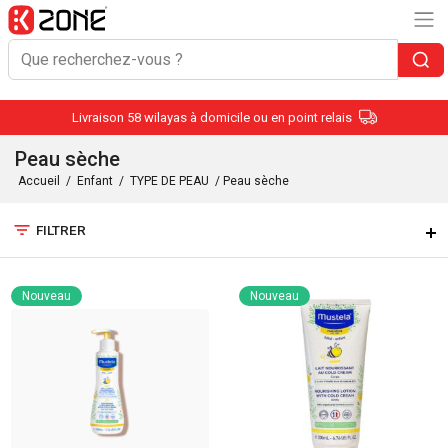
Livraison 58 wilayas à domicile ou en point relais
Peau sèche
Accueil
/
Enfant
/
TYPE DE PEAU
/ Peau sèche
filter_list
FILTRER
Nouveau
Nouveau