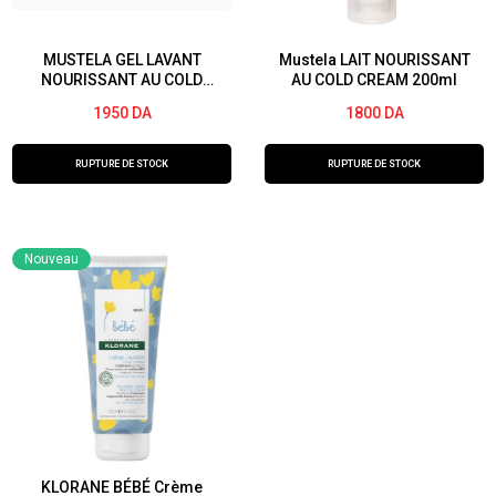
MUSTELA GEL LAVANT
Mustela LAIT NOURISSANT
NOURISSANT AU COLD
AU COLD CREAM 200ml
CREAM corps et cheveux
1950
DA
1800
DA
PEAU SECHE 300ml
RUPTURE DE STOCK
RUPTURE DE STOCK
Nouveau
KLORANE BÉBÉ Crème