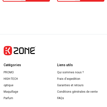
de
de
L'Oreal
L'Oreal
Men
Men
Expert
Expert
Barber
Barber
Club
Club
Crème
3en1
de
barbe,
rasage
visage
protectrice
et
Catégories
Liens utils
150
cheveux
PROMO
Qui sommes nous ?
ml
200
HIGH-TECH
Frais d'expedition
ml
optique
Garanties et retours
Maquillage
Conditions générales de vente
Parfum
FAQs