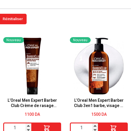
Nouveau
Nouveau
L’Oreal Men Expert Barber
L’Oreal Men Expert Barber
Club Crème de rasage
Club 3en1 barbe, visage et
protectrice 150 ml
cheveux 200 ml
1100
DA
1500
DA
quantité
quantité