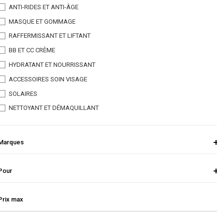
ANTI-RIDES ET ANTI-ÂGE
MASQUE ET GOMMAGE
RAFFERMISSANT ET LIFTANT
BB ET CC CRÈME
HYDRATANT ET NOURRISSANT
ACCESSOIRES SOIN VISAGE
SOLAIRES
NETTOYANT ET DÉMAQUILLANT
Marques
Pour
Prix max