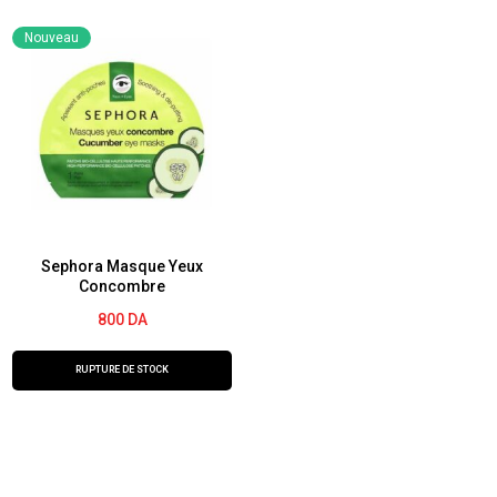
LIFT+
Yeux
Nouveau
SUPER
Anti-
FILLER
Rides
CRÈME
-
POUR
Lift+
LES
Algo
YEUX
Rétinol
-
Diadermine
Sephora Masque Yeux
Concombre
800
DA
RUPTURE DE STOCK