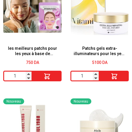
les meilleurs patchs pour
Patchs gels extra-
les yeux à base de
illuminateurs pour les yeux
peptides et de bakuchiol
KSECRET
750
DA
5100
DA
deliplus
quantité
quantité
de
de
les
Patchs
meilleurs
gels
Nouveau
Nouveau
patchs
extra-
pour
illuminateurs
les
pour
yeux
les