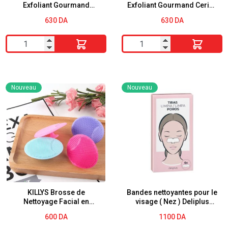
Exfoliant Gourmand
Exfoliant Gourmand Cerise
ANANAS ALL SKIN
ALL SKIN
630
DA
630
DA
quantité
quantité
de
de
CALLIDERM
CALLIDERM
Gommage
Gommage
Nouveau
Nouveau
Exfoliant
Exfoliant
Gourmand
Gourmand
ANANAS
Cerise
ALL
ALL
SKIN
SKIN
KILLYS Brosse de
Bandes nettoyantes pour le
Nettoyage Facial en
visage ( Nez ) Deliplus
Silicone
nettoient les pores
600
DA
1100
DA