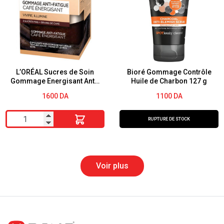
Repulpant
Éclat
à
Nuit
l’Acide
50ml
Hyaluronique
L'Oréal
Paris
L’ORÉAL Sucres de Soin
Bioré Gommage Contrôle
Gommage Energisant Anti-
Huile de Charbon 127 g
fatigue
1600
DA
1100
DA
quantité
RUPTURE DE STOCK
de
L’ORÉAL
Sucres
Voir plus
de
Soin
Gommage
Energisant