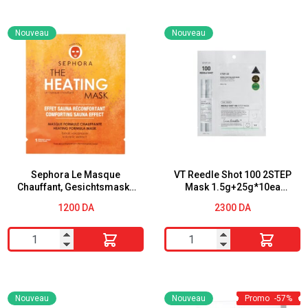
L'Oreal
Masques
Men
en
Nouveau
Nouveau
Expert
tissu
Pur
hydratants
charbon
Olf
Masque
20g
purifiant
à
l'argile
50
Sephora Le Masque
VT Reedle Shot 100 2STEP
Chauffant, Gesichtsmaske
Mask 1.5g+25g*10ea
ml
2G
Masque VT Reedle Shot
1200
DA
2300
DA
100 2ÉTAPES 1,5 g
quantité
quantité
de
de
Sephora
VT
Le
Reedle
Nouveau
Nouveau
Promo
-57%