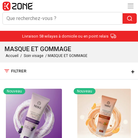
Livraison 58 wilayas à domicile ou en point relais
MASQUE ET GOMMAGE
Accueil
/
Soin visage
/ MASQUE ET GOMMAGE
filter_list
FILTRER
Nouveau
Nouveau