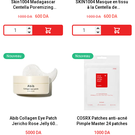
pantothénique
Skin1004 Madagascar
SKIN1004 Masque en tissu
Centella Poremizing
à la Centella de
B5
Clarifying Mask
Madagascar Watergel
Le
Le
Le
Le
600
DA
600
DA
1000
DA
1000
DA
hyaluronique
Sheet
prix
prix
prix
prix
|
initial
actuel
initial
actuel
quantité
quantité
était :
est :
était :
est :
Apaisant,
1000 DA.
600 DA.
1000 DA.
600 DA.
de
de
apaisant,
Skin1004
SKIN1004
hydratant
Madagascar
Masque
Nouveau
Nouveau
|
Centella
en
Peaux
Poremizing
tissu
à
Clarifying
à
tendance
Mask
la
acnéique
Centella
|
de
Contrôle
Madagascar
l'excès
Watergel
Abib Collagen Eye Patch
COSRX Patches anti-acné
de
Jericho Rose Jelly 60
Pimple Master 24 patches
Sheet
Patches
sébum,
5000
DA
1000
DA