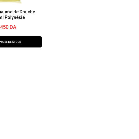
baume de Douche
ml Polynésie
450
DA
TURE DE STOCK