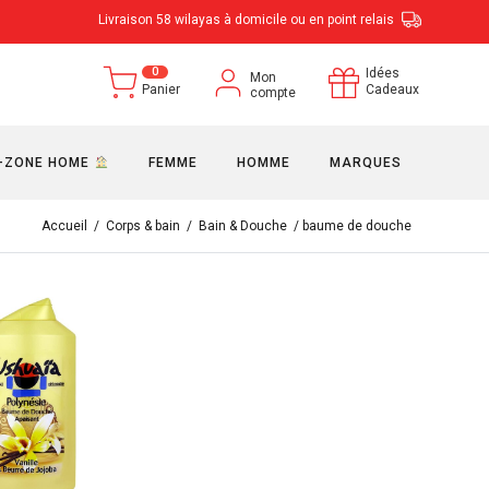
Livraison 58 wilayas à domicile ou en point relais
0
Idées
Mon
Panier
Cadeaux
compte
-ZONE HOME
FEMME
HOMME
MARQUES
Accueil
/
Corps & bain
/
Bain & Douche
/ baume de douche