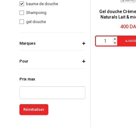
baume de douche
Gel douche Crème
Shampoing
Naturals Lait & m
gel douche
400
D
quantité
AJOUTE
Marques
de
Gel
Pour
douche
Crème
Prix max
Palmolive
Naturals
Lait
&
miel
-
250ml