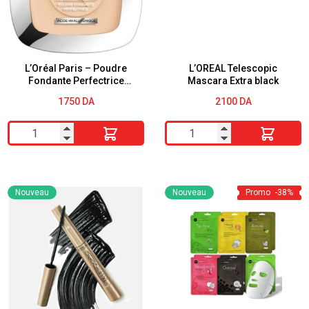
L’Oréal Paris – Poudre
L’OREAL Telescopic
Fondante Perfectrice
Mascara Extra black
Bienfaisante 2R 9g
1750
DA
2100
DA
quantité
quantité
de
de
L'Oréal
L'OREAL
Paris
Telescopic
Nouveau
Nouveau
Promo
-38%
-
Mascara
Poudre
Extra
Fondante
black
Perfectrice
Bienfaisante
2R