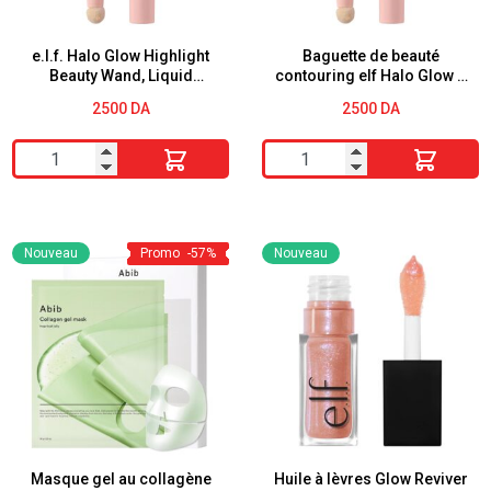
e.l.f. Halo Glow Highlight
Baguette de beauté
Beauty Wand, Liquid
contouring elf Halo Glow –
Highlighter Wand For
Clair/Moyen
2500
DA
2500
DA
Luminous, Glowing Skin,
Buildable Formula, Vegan
quantité
quantité
& Cruelty-free, Rose Quartz
de
de
e.l.f.
Baguette
Halo
de
Nouveau
Promo
-57%
Nouveau
Glow
beauté
Highlight
contouring
Beauty
elf
Wand,
Halo
Liquid
Glow
Highlighter
-
Wand
Clair/Moyen
For
Masque gel au collagène
Huile à lèvres Glow Reviver