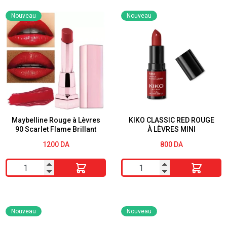
Rouge
Rouge
Nouveau
Nouveau
a
a
Levres
Lèvres
08
Superstay
Gossamer
Vinyl
Emotion
Ink
25
RED
HOT
Maybelline Rouge à Lèvres
KIKO CLASSIC RED ROUGE
90 Scarlet Flame Brillant
À LÈVRES MINI
1200
DA
800
DA
quantité
quantité
de
de
Maybelline
KIKO
Rouge
CLASSIC
Nouveau
Nouveau
à
RED