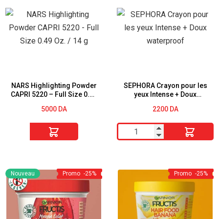
Lèvres
ROUGE
90
À
Scarlet
LÈVRES
Flame
MINI
Brillant
NARS Highlighting Powder
SEPHORA Crayon pour les
CAPRI 5220 – Full Size 0.49
yeux Intense + Doux
Oz. / 14 g
waterproof
5000
DA
2200
DA
quantité
quantité
de
de
NARS
SEPHORA
Highlighting
Crayon
Nouveau
Promo
-25%
Promo
-25%
Powder
pour
CAPRI
les
5220
yeux