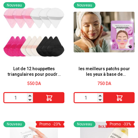
Nouveau
Nouveau
Lot de 12 houppettes
les meilleurs patchs pour
triangulaires pour poudre
les yeux à base de
de maquillage BS003
peptides et de bakuchiol
550
DA
750
DA
deliplus
quantité
quantité
de
de
Lot
les
de
meilleurs
Nouveau
Promo
-23%
Nouveau
Promo
-33%
12
patchs
houppettes
pour