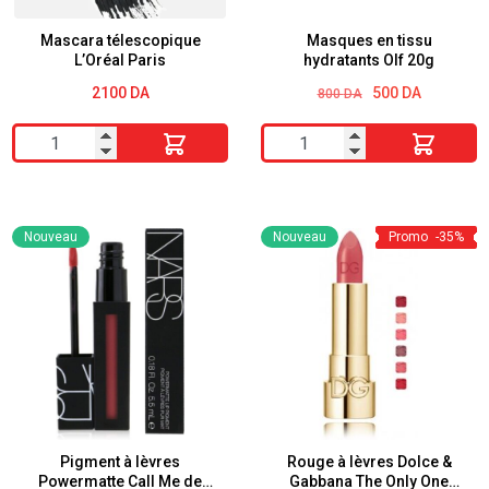
9g
Mascara télescopique
Masques en tissu
L’Oréal Paris
hydratants Olf 20g
Le
Le
2100
DA
500
DA
800
DA
prix
prix
initial
actuel
quantité
quantité
était :
est :
800 DA.
500 DA.
de
de
Mascara
Masques
télescopique
en
Nouveau
Nouveau
Promo
-35%
L'Oréal
tissu
Paris
hydratants
Olf
20g
Pigment à lèvres
Rouge à lèvres Dolce &
Powermatte Call Me de
Gabbana The Only One