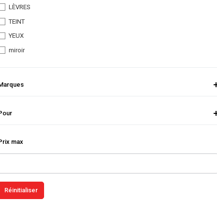
LÈVRES
TEINT
YEUX
miroir
Marques
Pour
Prix max