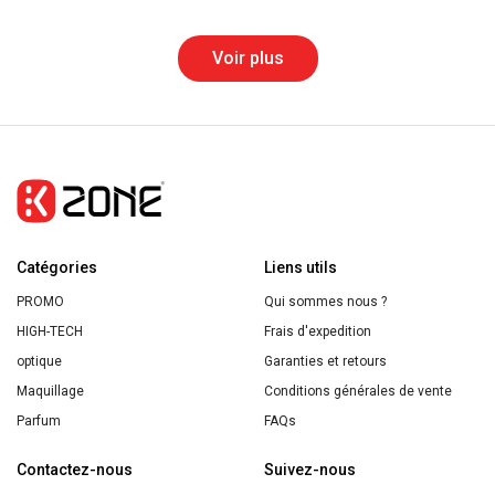
Gisou
et
Huile
Voir plus
une
à
couleur
lèvres
transparente,
infusée
parfum
au
mentholé,
miel
non
8
collante,
ml
végétalienne
Catégories
Liens utils
-
et
PROMO
Qui sommes nous ?
Cerise
sans
HIGH-TECH
Frais d'expedition
sur
cruauté,
optique
Garanties et retours
le
super
Maquillage
Conditions générales de vente
gâteau
neutral
Parfum
FAQs
Contactez-nous
Suivez-nous