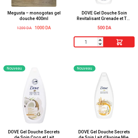
et
cheveux
Megusta – monogotas gel
DOVE Gel Douche Soin
douche 400ml
Revitalisant Grenade et Thé
(Homme)
d’Hibiscus 500ml
Le
Le
1000
DA
500
DA
1200
DA
200
prix
prix
ml
initial
actuel
quantité
était :
est :
1200 DA.
1000 DA.
de
DOVE
Gel
Nouveau
Nouveau
Douche
Soin
Revitalisant
Grenade
et
Thé
d'Hibiscus
500ml
DOVE Gel Douche Secrets
DOVE Gel Douche Secrets
de Soin Coco et Lait
de Soin Lait d’Avoine Miel