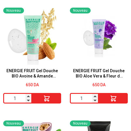
Men
Nouveau
Nouveau
Expert
Barber
Club
3en1
barbe,
visage
et
cheveux
ENERGIE FRUIT Gel Douche
ENERGIE FRUIT Gel Douche
BIO Avoine & Amande
BIO Aloe Vera & Fleur de
200
Douce 200ml
Verveine 200ML
650
DA
650
DA
ml
quantité
quantité
de
de
ENERGIE
ENERGIE
FRUIT
FRUIT
Nouveau
Nouveau
Gel
Gel