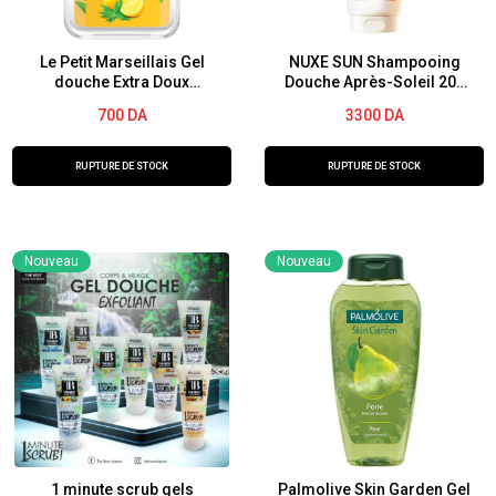
Le Petit Marseillais Gel
NUXE SUN Shampooing
douche Extra Doux
Douche Après-Soleil 200
Verveine & Citron 250ml
ml
700
DA
3300
DA
RUPTURE DE STOCK
RUPTURE DE STOCK
Nouveau
Nouveau
1 minute scrub gels
Palmolive Skin Garden Gel