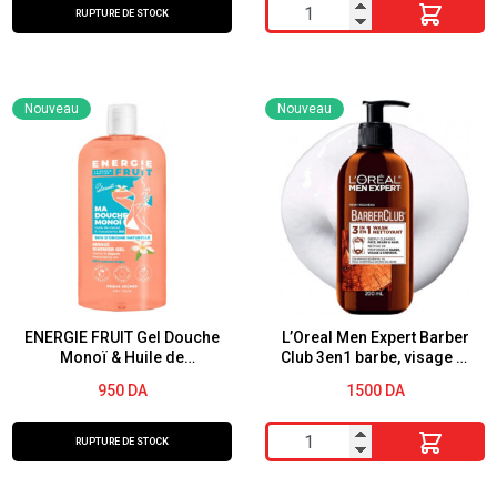
quantité
RUPTURE DE STOCK
de
Gel
Bain
Nouveau
Nouveau
Vanille
et
Miel
750ml
Peau
Normale
Deliplus
ENERGIE FRUIT Gel Douche
L’Oreal Men Expert Barber
Monoï & Huile de
Club 3en1 barbe, visage et
Macadamia bio 500ML
cheveux 200 ml
950
DA
1500
DA
quantité
RUPTURE DE STOCK
de
L'Oreal