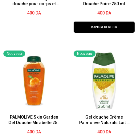
douche pour corps et
Douche Poire 250 ml
visage de THE BEST 200ml
400
DA
400
DA
RUPTURE DE STOCK
Nouveau
Nouveau
PALMOLIVE Skin Garden
Gel douche Crème
Gel Douche Mirabelle 250
Palmolive Naturals Lait &
ml
miel – 250ml
400
DA
400
DA