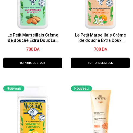
Fruit
intégral
de
pour
la
homme
Passion
100
&
ml
Le Petit Marseillais Crème
Le Petit Marseillais Crème
de douche Extra Doux Lait
de douche Extra Doux
Aloe
d’amande douce 250ml
Fleur d’oranger 250ml
700
DA
700
DA
Vera
bio
RUPTURE DE STOCK
RUPTURE DE STOCK
200ML
Nouveau
Nouveau