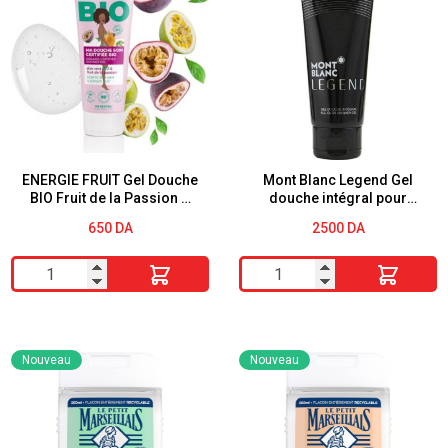
Douche
Douche
BIO
BIO
Avoine
Aloe
&
Vera
Amande
&
Douce
Fleur
200ml
de
ENERGIE FRUIT Gel Douche
Mont Blanc Legend Gel
BIO Fruit de la Passion &
douche intégral pour
Verveine
Aloe Vera bio 200ML
homme 100 ml
650
DA
2500
DA
200ML
quantité
quantité
de
de
ENERGIE
Mont
FRUIT
Blanc
Nouveau
Nouveau
Gel
Legend
Douche
Gel
BIO
douche