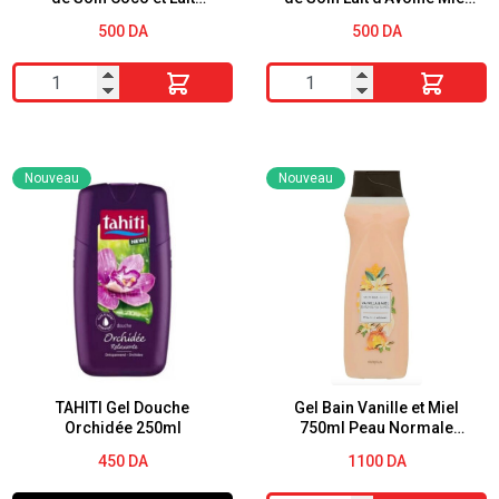
d’Amande 500ML
500ml
500
DA
500
DA
quantité
quantité
de
de
DOVE
DOVE
Gel
Gel
Nouveau
Nouveau
Douche
Douche
Secrets
Secrets
de
de
Soin
Soin
Coco
Lait
et
d'Avoine
Lait
Miel
d’Amande
500ml
TAHITI Gel Douche
Gel Bain Vanille et Miel
Orchidée 250ml
750ml Peau Normale
500ML
Deliplus
450
DA
1100
DA