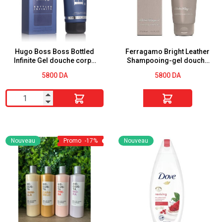
Hugo Boss Boss Bottled
Ferragamo Bright Leather
Infinite Gel douche corps
Shampooing-gel douche
et cheveux (Homme) 200
200ML
5800
DA
5800
DA
ml
quantité
quantité
de
de
Hugo
Ferragamo
Boss
Bright
Nouveau
Promo
-17%
Nouveau
Boss
Leather
Bottled
Shampooing-
Infinite
gel
Gel
douche
douche
200ML
corps