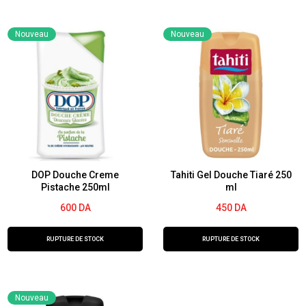
Gel
BALEA
douche
Gel
Nouveau
Nouveau
Palmolive
douche
nature,
Sport
250
&
ml,
Refresh
hydratation
300ml
intensive,
olive,
lait
DOP Douche Creme
Tahiti Gel Douche Tiaré 250
Pistache 250ml
ml
hydratant(shower
600
DA
450
DA
milk)
RUPTURE DE STOCK
RUPTURE DE STOCK
Nouveau