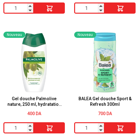
quantité
quantité
de
de
PALMOLIVE
Gel
Skin
douche
Nouveau
Nouveau
Garden
Crème
Gel
Palmolive
Douche
Naturals
Mirabelle
Lait
250
&
ml
miel
-
250ml
Gel douche Palmolive
BALEA Gel douche Sport &
nature, 250 ml, hydratation
Refresh 300ml
intensive, olive, lait
400
DA
700
DA
hydratant(shower milk)
quantité
quantité
de
de