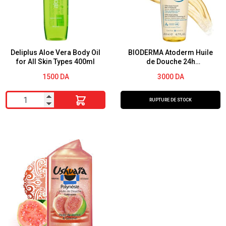
Deliplus Aloe Vera Body Oil
BIODERMA Atoderm Huile
for All Skin Types 400ml
de Douche 24h
d’Hydratation Confort
1500
DA
3000
DA
Immédiat 200 ml
quantité
RUPTURE DE STOCK
de
Deliplus
Aloe
Vera
Body
Oil
for
All
Skin