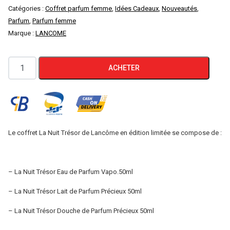
Catégories :
Coffret parfum femme
,
Idées Cadeaux
,
Nouveautés
,
Parfum
,
Parfum femme
Marque :
LANCOME
quantité
ACHETER
de
LANCÔME
COFFRET
LA
NUIT
Le coffret La Nuit Trésor de Lancôme en édition limitée se compose de :
TRÉSOR
-
– La Nuit Trésor Eau de Parfum Vapo.50ml
EAU
DE
– La Nuit Trésor Lait de Parfum Précieux 50ml
PARFUM
– La Nuit Trésor Douche de Parfum Précieux 50ml