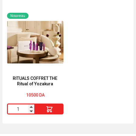
Body
The
Splash
Best
Nouveau
SPRING
black
BREAK
is
120ml
black
for
men
RITUALS COFFRET THE
Ritual of Yozakura
10500
DA
quantité
de
RITUALS
COFFRET