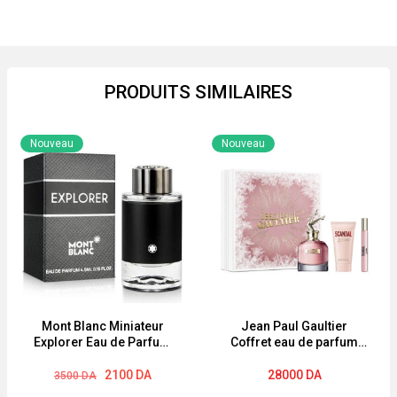
PRODUITS SIMILAIRES
Nouveau
Nouveau
Mont Blanc Miniateur
Jean Paul Gaultier
Explorer Eau de Parfum
Coffret eau de parfum
Homme 4.5Ml
‘Scandal’ – 3 Pièces
Le
Le
2100
DA
28000
DA
3500
DA
prix
prix