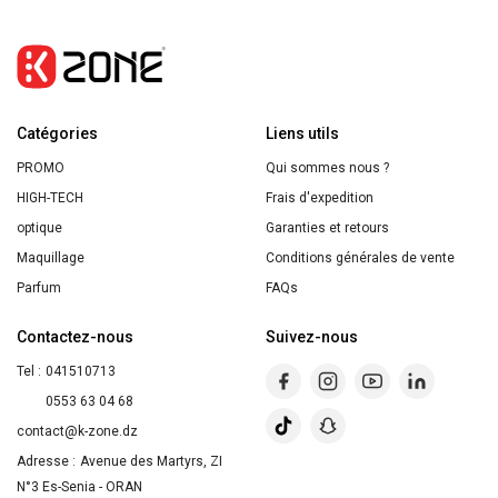
THE
Ritual
of
Yozakura
Catégories
Liens utils
PROMO
Qui sommes nous ?
HIGH-TECH
Frais d'expedition
optique
Garanties et retours
Maquillage
Conditions générales de vente
Parfum
FAQs
Contactez-nous
Suivez-nous
Tel :
041510713
0553 63 04 68
contact@k-zone.dz
Adresse :
Avenue des Martyrs, ZI
N°3 Es-Senia - ORAN