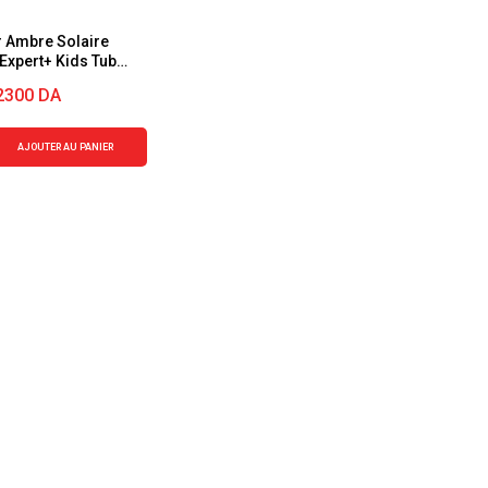
r Ambre Solaire
 Expert+ Kids Tube
eur SPF50+ 200ml
2300
DA
AJOUTER AU PANIER