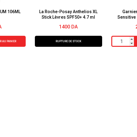
FUM 106ML
La Roche-Posay Anthelios XL
Garnie
Stick Lèvres SPF50+ 4.7 ml
Sensitive
Protect
A
1400
DA
quantité
RUPTURE DE STOCK
R AU PANIER
de
Garnier
Ambre
Solaire
Sensitive
Expert+
Kids
Tube
Protecteur
SPF50+
200ml