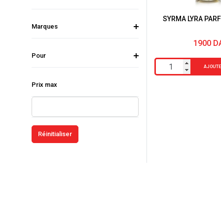
SYRMA LYRA PAR
Marques
1900
D
Pour
quantité
AJOUTE
de
Prix max
SYRMA
LYRA
PARFUM
106ML