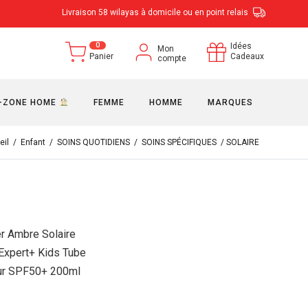
Livraison 58 wilayas à domicile ou en point relais
0
Idées
Mon
Panier
Cadeaux
compte
-ZONE HOME
FEMME
HOMME
MARQUES
eil
/
Enfant
/
SOINS QUOTIDIENS
/
SOINS SPÉCIFIQUES
/ SOLAIRE