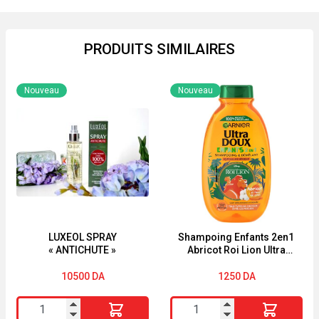
PRODUITS SIMILAIRES
Nouveau
Nouveau
LUXEOL SPRAY
Shampoing Enfants 2en1
« ANTICHUTE »
Abricot Roi Lion Ultra
Doux 250ml
10500
DA
1250
DA
quantité
quantité