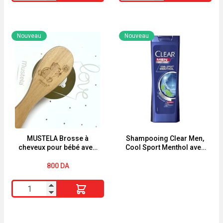
de
de
LUXEOL
Shampoing
SPRAY
Enfants
Nouveau
Nouveau
"ANTICHUTE"
2en1
Abricot
Roi
Lion
Ultra
Doux
250ml
MUSTELA Brosse à
Shampooing Clear Men,
cheveux pour bébé avec
Cool Sport Menthol avec
manche en bois
menthe rafraîchissante.
Antipelliculaire 180ML-
800
DA
360ML
quantité
de
MUSTELA