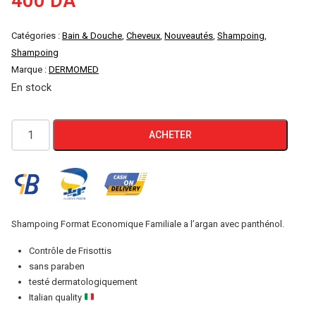
400
DA
Catégories :
Bain & Douche
,
Cheveux
,
Nouveautés
,
Shampoing
,
Shampoing
Marque :
DERMOMED
En stock
quantité
ACHETER
de
Shampoing
Dermomed
Lissage
Total
Shampoing Format Economique Familiale a l’argan avec panthénol.
1000ml
Contrôle de Frisottis
sans paraben
testé dermatologiquement
Italian quality