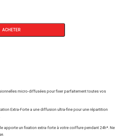
ctuel
st :
ACHETER
400 DA.
nnelles micro-diffusées pour fixer parfaitement toutes vos
ation Extra-Forte a une diffusion ultra-fine pour une répartition
.
lle apporte un fixation extra-forte à votre coiffure pendant 24h*. Ne
ge.