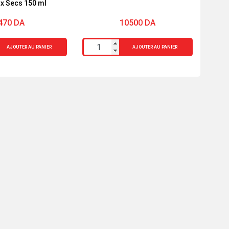
x Secs 150 ml
470
DA
10500
DA
quantité
AJOUTER AU PANIER
AJOUTER AU PANIER
de
LUXEOL
SPRAY
"ANTICHUTE"