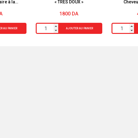
ire à la
« TRES DOUX »
Cheveu
 60ml
A
1800
DA
quantité
quantité
R AU PANIER
AJOUTER AU PANIER
de
de
MIXA
Venus
BEBE
Sérum
SHAMPOOING
Repair
"TRES
Pour
DOUX"
Cheveux
Secs
150
ml