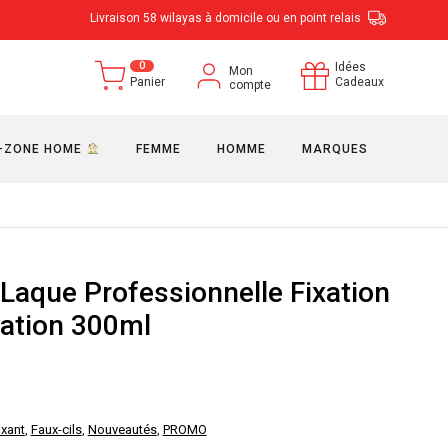
Livraison 58 wilayas à domicile ou en point relais
0
Idées
Mon
Panier
Cadeaux
compte
-ZONE HOME
FEMME
HOMME
MARQUES
Laque Professionnelle Fixation
xation 300ml
e
rix
ixant
,
Faux-cils
,
Nouveautés
,
PROMO