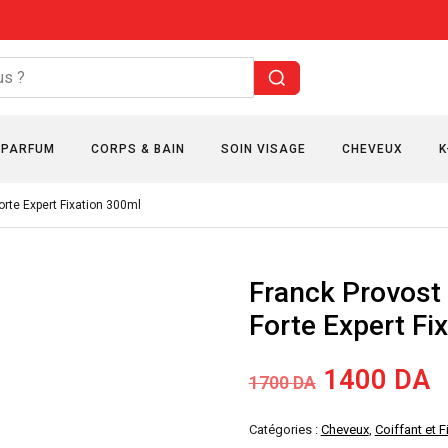
PARFUM
CORPS & BAIN
SOIN VISAGE
CHEVEUX
K
orte Expert Fixation 300ml
Franck Provost 
Forte Expert Fi
Le
L
1400
DA
1700
DA
prix
p
Catégories :
Cheveux
,
Coiffant et F