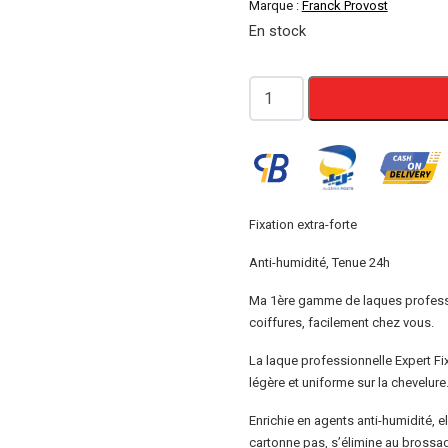
Marque :
Franck Provost
initial
a
En stock
était :
e
quantité
1700 DA.
1
de
Franck
Provost
Laque
Professionnelle
Fixation extra-forte
Fixation
Anti-humidité, Tenue 24h
Forte
Ma 1ère gamme de laques professio
Expert
coiffures, facilement chez vous.
Fixation
300ml
La laque professionnelle Expert Fix
légère et uniforme sur la chevelure
Enrichie en agents anti-humidité, e
cartonne pas, s’élimine au brossa