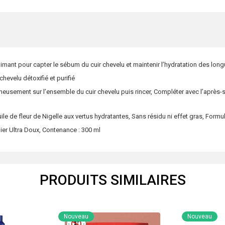
Charbon
Magnétique
&
Fleur
de
ant pour capter le sébum du cuir chevelu et maintenir l’hydratation des long
Nigelle
hevelu détoxifié et purifié
-
neusement sur l’ensemble du cuir chevelu puis rincer, Compléter avec l’après-
Pour
Cheveux
huile de fleur de Nigelle aux vertus hydratantes, Sans résidu ni effet gras, For
Normaux
r Ultra Doux, Contenance : 300 ml
à
Gras
-
PRODUITS SIMILAIRES
300
ml
Nouveau
Nouveau