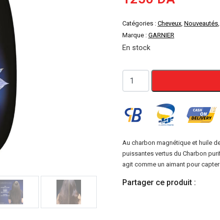
Catégories :
Cheveux
,
Nouveautés
Marque :
GARNIER
En stock
quantité
de
Garnier
Ultra
Doux
-
Au charbon magnétique et huile de
puissantes vertus du Charbon purif
Shampooing
agit comme un aimant pour capter l
Hydratant
&
Partager ce produit :
Équilibrant
au