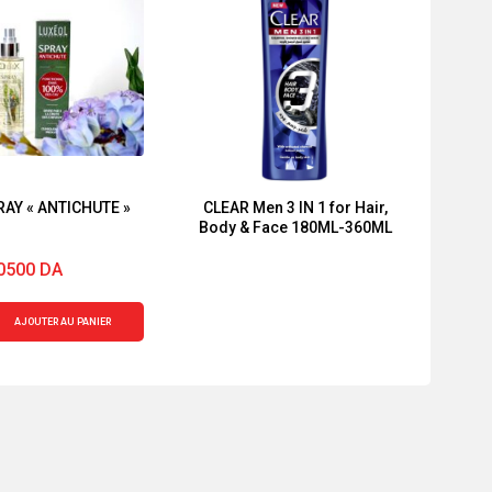
AY « ANTICHUTE »
CLEAR Men 3 IN 1 for Hair,
Body & Face 180ML-360ML
0500
DA
AJOUTER AU PANIER
"