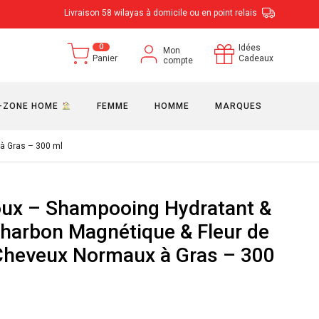
Livraison 58 wilayas à domicile ou en point relais
0
Idées
Mon
Panier
Cadeaux
compte
-ZONE HOME
FEMME
HOMME
MARQUES
 à Gras – 300 ml
Doux – Shampooing Hydratant &
Charbon Magnétique & Fleur de
 Cheveux Normaux à Gras – 300