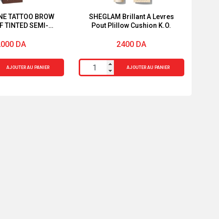
NE TATTOO BROW
SHEGLAM Brillant A Levres
F TINTED SEMI-
Pout PIillow Cushion K.O.
ENT EYEBROWS
IUM BROWN
2000
DA
2400
DA
quantité
AJOUTER AU PANIER
AJOUTER AU PANIER
de
E
SHEGLAM
Brillant
A
Levres
Pout
PIillow
Cushion
T
K.O.