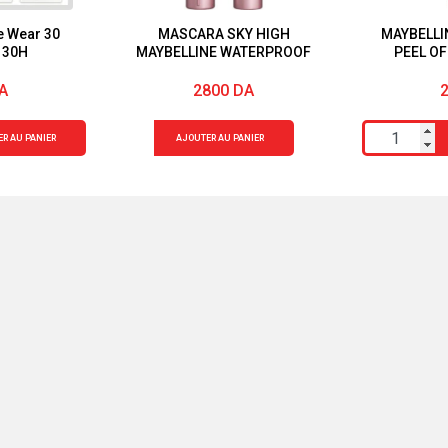
e Wear 30
MASCARA SKY HIGH
MAYBELLI
 30H
MAYBELLINE WATERPROOF
PEEL OF
PERMAN
MED
A
2800
DA
quantité
quantité
R AU PANIER
AJOUTER AU PANIER
de
de
MASCARA
MAYBELLIN
SKY
TATTOO
HIGH
BROW
MAYBELLINE
PEEL
WATERPROOF
OFF
TINTED
SEMI-
PERMANEN
EYEBROWS
MEDIUM