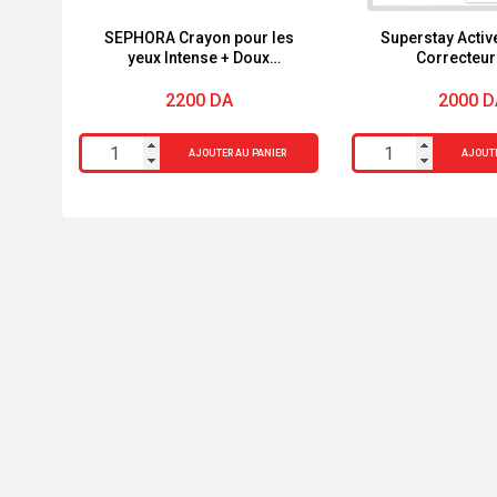
SEPHORA Crayon pour les
Superstay Activ
yeux Intense + Doux
Correcteur
waterproof
2200
DA
2000
D
quantité
quantité
AJOUTER AU PANIER
AJOUTE
de
de
SEPHORA
Superstay
Crayon
Active
pour
Wear
les
30
yeux
Correcteur
Intense
30H
+
Doux
waterproof