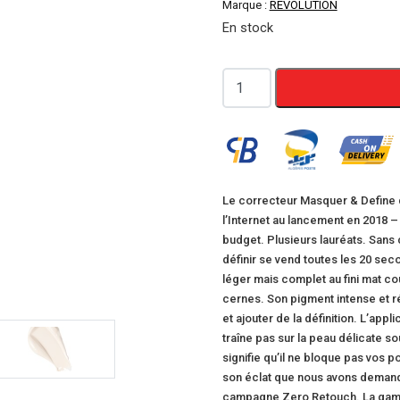
Marque :
REVOLUTION
En stock
quantité
de
Revolution
Makeup
Fluide
Correcteur
Le correcteur Masquer & Define d
l’Internet au lancement en 2018 –
Conceal
budget. Plusieurs lauréats. Sans 
&
définir se vend toutes les 20 se
Define,
léger mais complet au fini mat cou
C1,
cernes. Son pigment intense et ré
1
et ajouter de la définition. L’app
traîne pas sur la peau délicate s
Unité
signifie qu’il ne bloque pas vos 
son éclat que nous avons demandé
campagne Zero Retouch. La gamme