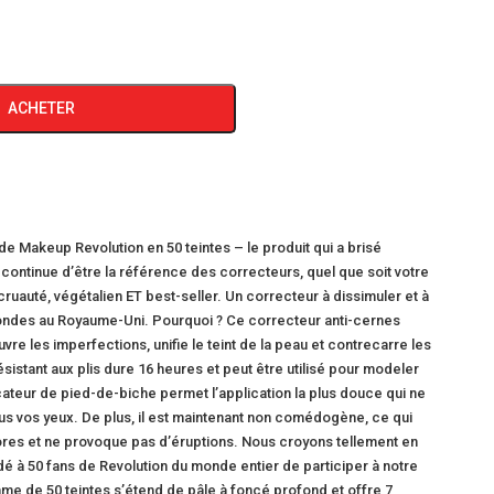
ACHETER
e Makeup Revolution en 50 teintes – le produit qui a brisé
 continue d’être la référence des correcteurs, quel que soit votre
cruauté, végétalien ET best-seller. Un correcteur à dissimuler et à
condes au Royaume-Uni. Pourquoi ? Ce correcteur anti-cernes
vre les imperfections, unifie le teint de la peau et contrecarre les
sistant aux plis dure 16 heures et peut être utilisé pour modeler
licateur de pied-de-biche permet l’application la plus douce qui ne
ous vos yeux. De plus, il est maintenant non comédogène, ce qui
pores et ne provoque pas d’éruptions. Nous croyons tellement en
 à 50 fans de Revolution du monde entier de participer à notre
 de 50 teintes s’étend de pâle à foncé profond et offre 7