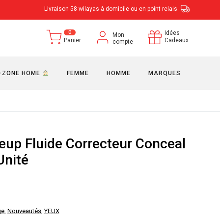
Livraison 58 wilayas à domicile ou en point relais
0
Idées
Mon
Panier
Cadeaux
compte
-ZONE HOME
FEMME
HOMME
MARQUES
eup Fluide Correcteur Conceal
Unité
ge
,
Nouveautés
,
YEUX