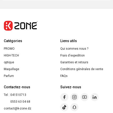
SHEGLAM
Brillant
A
Levres
Pout
PIillow
Catégories
Cushion
Liens utils
K.O.
PROMO
Qui sommes nous ?
HIGH-TECH
Frais d'expedition
optique
Garanties et retours
Maquillage
Conditions générales de vente
Parfum
FAQs
Contactez-nous
Suivez-nous
Tel :
041510713
0553 63 04 68
contact@k-zone.dz