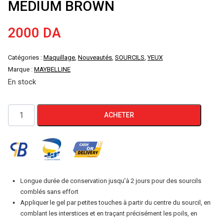
MEDIUM BROWN
2000
DA
Catégories :
Maquillage
,
Nouveautés
,
SOURCILS
,
YEUX
Marque :
MAYBELLINE
En stock
quantité
ACHETER
de
MAYBELLINE
TATTOO
BROW
PEEL
Longue durée de conservation jusqu’à 2 jours pour des sourcils
OFF
comblés sans effort
TINTED
Appliquer le gel par petites touches à partir du centre du sourcil, en
comblant les interstices et en traçant précisément les poils, en
SEMI-