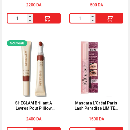
2200
DA
500
DA
quantité
quantité
de
de
Bourjois
Real
Healthy
Techniques
Nouveau
Mix
Beautyblender
BB
x1
Crème
Anti-
Fatigue
01
Clair
SHEGLAM Brillant A
Mascara L’Oréal Paris
Levres Pout PIillow
Lash Paradise LIMITED
Cushion CAT NAP
EDITION
2400
DA
1500
DA