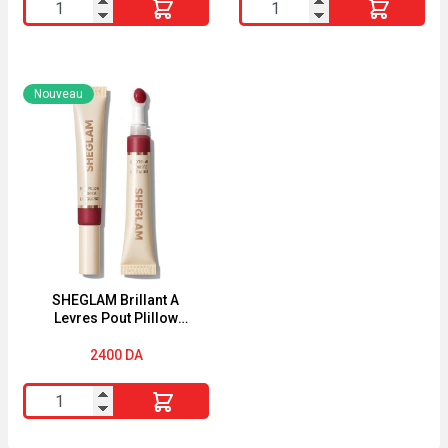
quantité
quantité
de
de
SHEGLAM
Mascara
Brillant
L'Oréal
Nouveau
A
Paris
Levres
Lash
Pout
Paradise
PIillow
LIMITED
Cushion
EDITION
CAT
NAP
SHEGLAM Brillant A
Levres Pout PIillow
Cushion K.O.
2400
DA
quantité
de