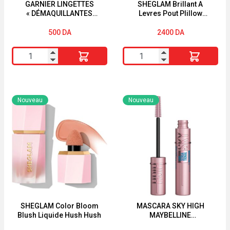
GARNIER LINGETTES
SHEGLAM Brillant A
« DÉMAQUILLANTES
Levres Pout PIillow
PURIFIANTES »
Cushion K.O.
« PUREACTIVE » « 2EN1 »
500
DA
2400
DA
quantité
quantité
de
de
GARNIER
SHEGLAM
LINGETTES
Brillant
Nouveau
Nouveau
"DÉMAQUILLANTES
A
PURIFIANTES"
Levres
"PUREACTIVE"
Pout
"2EN1"
PIillow
Cushion
K.O.
SHEGLAM Color Bloom
MASCARA SKY HIGH
Blush Liquide Hush Hush
MAYBELLINE
WATERPROOF