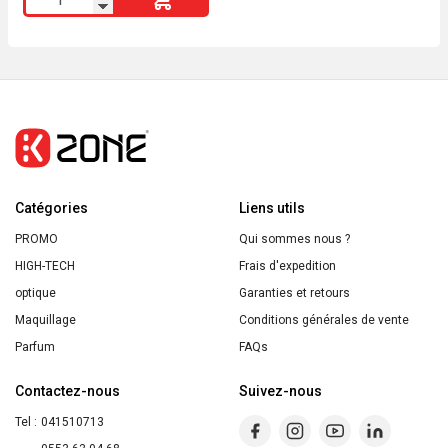
de
Miroir
avec
pied
à
led
18
Catégories
cm
Liens utils
en
PROMO
Qui sommes nous ?
Bambou
HIGH-TECH
Frais d'expedition
5five
optique
Garanties et retours
Maquillage
Conditions générales de vente
Parfum
FAQs
Contactez-nous
Suivez-nous
Tel :
041510713