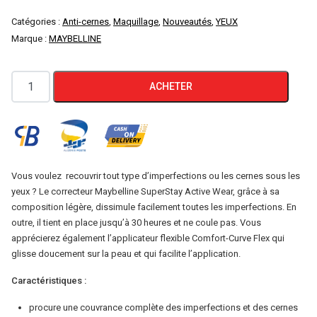
Catégories :
Anti-cernes
,
Maquillage
,
Nouveautés
,
YEUX
Marque :
MAYBELLINE
quantité
ACHETER
de
Superstay
Active
Wear
22
Vous voulez recouvrir tout type d’imperfections ou les cernes sous les
yeux ? Le correcteur Maybelline SuperStay Active Wear, grâce à sa
Correcteur
composition légère, dissimule facilement toutes les imperfections. En
30H
outre, il tient en place jusqu’à 30 heures et ne coule pas. Vous
apprécierez également l’applicateur flexible Comfort-Curve Flex qui
glisse doucement sur la peau et qui facilite l’application.
Caractéristiques :
procure une couvrance complète des imperfections et des cernes