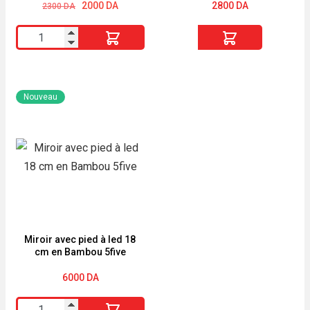
Le
Le
2000
DA
2800
DA
2300
DA
prix
prix
initial
actuel
quantité
quantité
était :
est :
2300 DA.
2000 DA.
de
de
SHEGLAM
MASCARA
Color
SKY
Nouveau
Bloom
HIGH
Blush
MAYBELLINE
Liquide
WATERPROOF
Hush
Hush
Miroir avec pied à led 18
cm en Bambou 5five
6000
DA
quantité