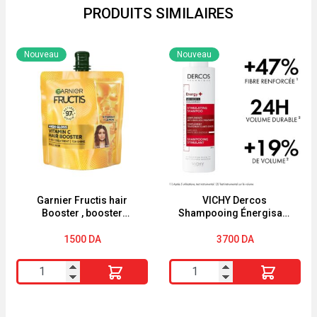
PRODUITS SIMILAIRES
Nouveau
Nouveau
Garnier Fructis hair
VICHY Dercos
Booster , booster
Shampooing Énergisant
capillaire à la vitamine C
Anti-Chute 200 ml
60ml
1500
DA
3700
DA
quantité
quantité
de
de
Garnier
VICHY