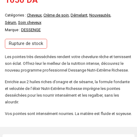
1650
DA
Catégories :
Cheveux
,
Crème de soin
,
Démelant
,
Nouveautés
,
Sérum
,
Soin cheveux
Marque :
DESSENGE
Rupture de stock
Les pointes très desséchées rendent votre chevelure rêche et ternissent
son éclat. Offrez-leur le meilleur de la nutrition intense, découvrez le
nouveau programme professionnel Dessange Nutri-Extrême Richesse.
Enrichie aux 2 huiles riches d’onagre et de sésame, la formule fondante
et veloutée de l’élixir Nutri-Extrême Richesse imprègne les pointes
desséchées pour les nourrir intensément et les regalber, sans les
alourdir.
Vos pointes sont intensément nourries. La matière est fluide et soyeuse.