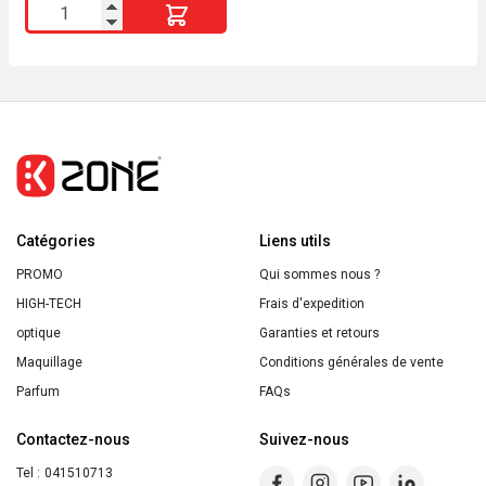
quantité
de
Shampoing
Enfants
2en1
Abricot
Roi
Lion
Catégories
Ultra
Liens utils
Doux
PROMO
Qui sommes nous ?
250ml
HIGH-TECH
Frais d'expedition
optique
Garanties et retours
Maquillage
Conditions générales de vente
Parfum
FAQs
Contactez-nous
Suivez-nous
Tel :
041510713