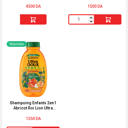
Phytolium 125ml
capillaire à la vitamine C
60ml
4500
DA
1500
DA
quantité
quantité
de
de
PHYTO
Garnier
Shampooing
Fructis
Nouveau
Traitant
hair
Fortifiant
Booster
Phytolium
,
125ml
booster
capillaire
à
la
vitamine
Shampoing Enfants 2en1
Abricot Roi Lion Ultra
C
Doux 250ml
60ml
1250
DA