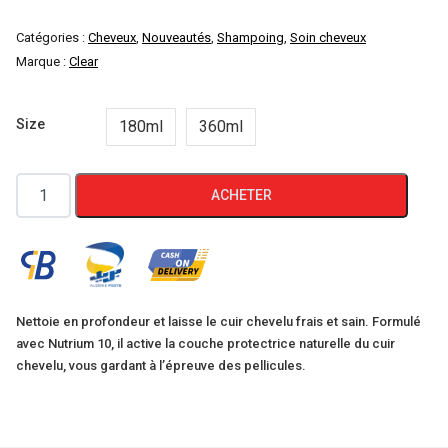
Catégories :
Cheveux
,
Nouveautés
,
Shampoing
,
Soin cheveux
Marque :
Clear
Size
180ml
360ml
quantité
ACHETER
de
CLEAR
MEN
SHAMPOING
ANTIPELLICULAIRE
Nettoie en profondeur et laisse le cuir chevelu frais et sain. Formulé
avec Nutrium 10, il active la couche protectrice naturelle du cuir
CR7
chevelu, vous gardant à l’épreuve des pellicules.
180ml-
360ml