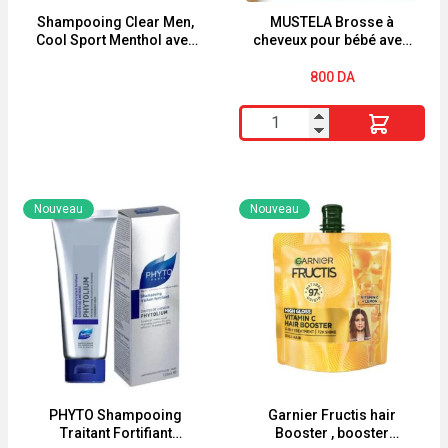
Shampooing Clear Men,
MUSTELA Brosse à
Cool Sport Menthol avec
cheveux pour bébé avec
menthe rafraîchissante.
manche en bois
Antipelliculaire 180ML-
800
DA
360ML
quantité
de
MUSTELA
Brosse
Nouveau
Nouveau
à
cheveux
pour
bébé
avec
manche
en
bois
PHYTO Shampooing
Garnier Fructis hair
Traitant Fortifiant
Booster , booster