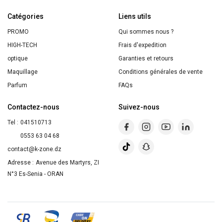
Peaux
Catégories
Matures
Liens utils
Huile
PROMO
Qui sommes nous ?
d’Argan
HIGH-TECH
Frais d'expedition
Collagène
optique
Garanties et retours
végétal
Maquillage
Conditions générales de vente
Précieux
Parfum
FAQs
Argan
Contactez-nous
Suivez-nous
SO
Tel :
041510713
BiO
0553 63 04 68
contact@k-zone.dz
Adresse :
Avenue des Martyrs, ZI
N°3 Es-Senia - ORAN