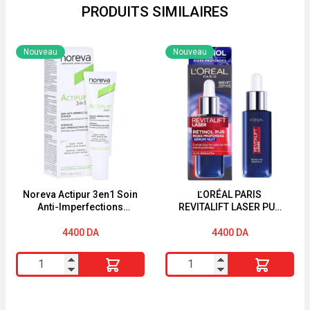
PRODUITS SIMILAIRES
Nouveau
Nouveau
Noreva Actipur 3en1 Soin
ĽORÉAL PARIS
Anti-Imperfections
REVITALIFT LASER PUR
Correcteur Intensif 30 ml
RÉTINOL SÉRUM NUIT
30ML
4400
DA
4400
DA
quantité
quantité
de
de
Noreva
ĽORÉAL