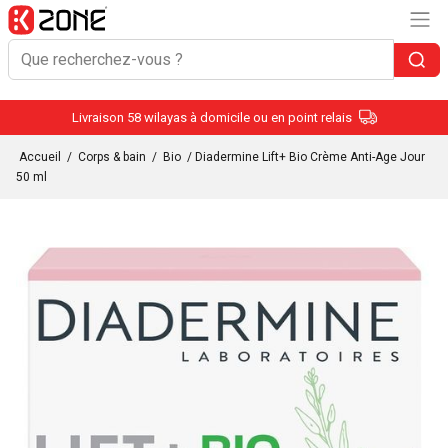
Livraison 58 wilayas à domicile ou en point relais
Accueil
/
Corps & bain
/
Bio
/ Diadermine Lift+ Bio Crème Anti-Age Jour
50 ml