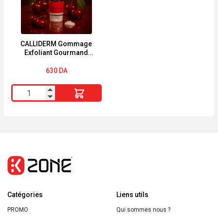
60
Surgras
Visage
et
Corps
CALLIDERM Gommage
Exfoliant Gourmand
400ml
Cerise ALL SKIN
630
DA
quantité
de
CALLIDERM
Gommage
Exfoliant
Gourmand
Cerise
ALL
Catégories
SKIN
Liens utils
PROMO
Qui sommes nous ?