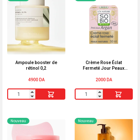
Ampoule booster de
Crème Rose Éclat
rétinol 0,2
Fermeté Jour Peaux
Matures Huile d’Argan
Collagène végétal
4900
DA
2000
DA
Précieux Argan SO BiO
quantité
quantité
de
de
Ampoule
Crème
booster
Rose
Nouveau
Nouveau
de
Éclat
rétinol
Fermeté