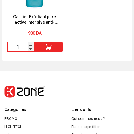
Visage
et
Corps
Garnier Exfoliant pure
active intensive anti-
400ml
blackhead
900
DA
quantité
de
Garnier
Exfoliant
pure
active
intensive
anti-
Catégories
blackhead
Liens utils
PROMO
Qui sommes nous ?
HIGH-TECH
Frais d'expedition