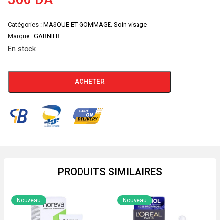
360
DA
Catégories :
MASQUE ET GOMMAGE
,
Soin visage
Marque :
GARNIER
En stock
quantité
ACHETER
de
GARNIER
MASQUE
SKINACTIVE
"JUICY
PEEL"
"TEINT
PRODUITS SIMILAIRES
TERNE
"
Nouveau
Nouveau