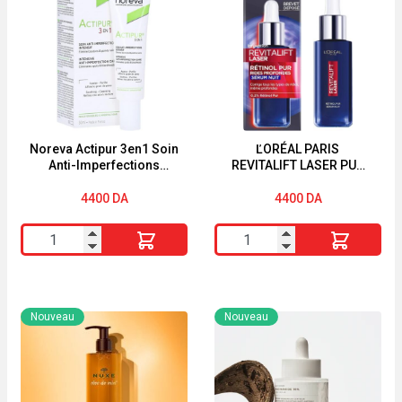
Noreva Actipur 3en1 Soin
ĽORÉAL PARIS
Anti-Imperfections
REVITALIFT LASER PUR
Correcteur Intensif 30 ml
RÉTINOL SÉRUM NUIT
30ML
4400
DA
4400
DA
quantité
quantité
de
de
Noreva
ĽORÉAL
Actipur
PARIS
Nouveau
Nouveau
3en1
REVITALIFT
Soin
LASER
Anti-
PUR