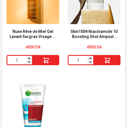
Imperfections
RÉTINOL
Correcteur
SÉRUM
Intensif
NUIT
30
30ML
ml
Nuxe Rêve de Miel Gel
Skin1004 Niacinamide 10
Lavant Surgras Visage et
Boosting Shot Ampoule
Corps 400ml
30ml
4000
DA
4900
DA
quantité
quantité
de
de
Nuxe
Skin1004
Rêve
Niacinamide
de
10
Miel
Boosting
Gel
Shot
Lavant
Ampoule
Surgras
30ml