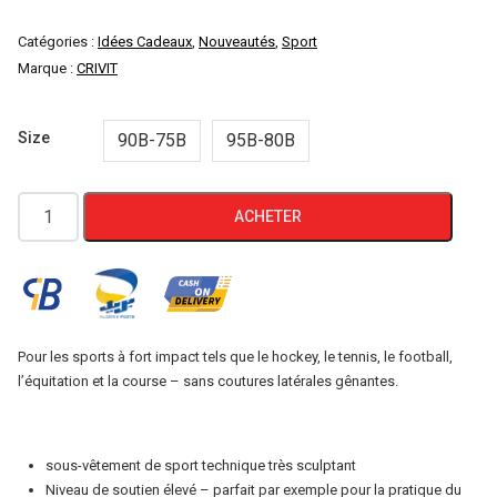
Catégories :
Idées Cadeaux
,
Nouveautés
,
Sport
Marque :
CRIVIT
Size
90B-75B
95B-80B
quantité
ACHETER
de
Crivit
brassière
de
sport
Pour les sports à fort impact tels que le hockey, le tennis, le football,
l’équitation et la course – sans coutures latérales gênantes.
(Soutien-
gorge
de
sous-vêtement de sport technique très sculptant
sport
Niveau de soutien élevé – parfait par exemple pour la pratique du