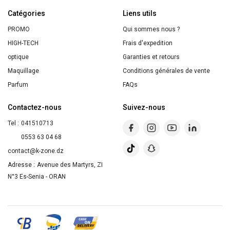
AMANDE
Catégories
1000ML
Liens utils
PROMO
Qui sommes nous ?
HIGH-TECH
Frais d'expedition
optique
Garanties et retours
Maquillage
Conditions générales de vente
Parfum
FAQs
Contactez-nous
Suivez-nous
Tel :
041510713
0553 63 04 68
contact@k-zone.dz
Adresse :
Avenue des Martyrs, ZI
N°3 Es-Senia - ORAN