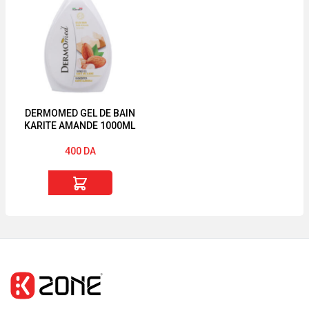
30
pliantes
g
avec
Noir,
dossier
Argent
et
sac
isotherme
DERMOMED GEL DE BAIN
KARITE AMANDE 1000ML
400
DA
quantité
de
DERMOMED
GEL
DE
BAIN
KARITE