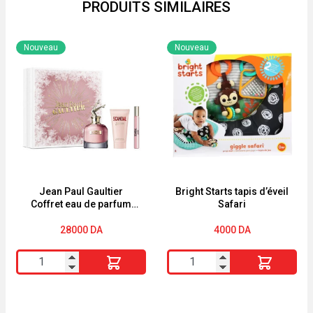
PRODUITS SIMILAIRES
Nouveau
Nouveau
Jean Paul Gaultier
Bright Starts tapis d’éveil
Coffret eau de parfum
Safari
‘Scandal’ – 3 Pièces
28000
DA
4000
DA
quantité
quantité
de
de
Jean
Bright