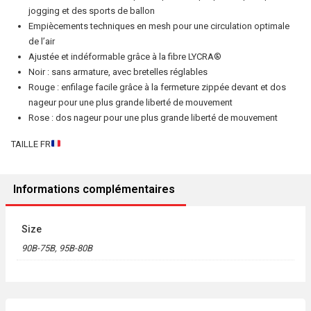
maintien
jogging et des sports de ballon
supérieur)
Empiècements techniques en mesh pour une circulation optimale
Rose-
de l’air
Ajustée et indéformable grâce à la fibre LYCRA®
Rouge
Noir : sans armature, avec bretelles réglables
Rouge : enfilage facile grâce à la fermeture zippée devant et dos
nageur pour une plus grande liberté de mouvement
Rose : dos nageur pour une plus grande liberté de mouvement
TAILLE FR
Informations complémentaires
Size
90B-75B, 95B-80B