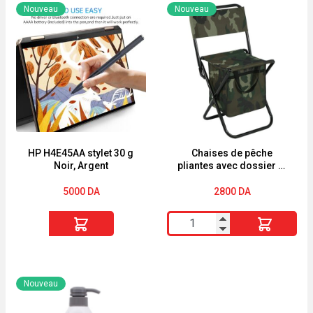
Paul
Starts
Nouveau
Nouveau
Gaultier
tapis
Coffret
d'éveil
eau
Safari
de
parfum
'Scandal'
-
3
HP H4E45AA stylet 30 g
Chaises de pêche
Noir, Argent
pliantes avec dossier et
Pièces
sac isotherme
5000
DA
2800
DA
quantité
quantité
de
de
HP
Chaises
H4E45AA
de
Nouveau
stylet
pêche