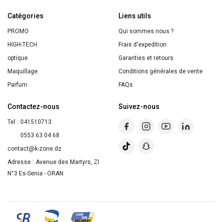
Pieces
Catégories
Liens utils
PROMO
Qui sommes nous ?
HIGH-TECH
Frais d'expedition
optique
Garanties et retours
Maquillage
Conditions générales de vente
Parfum
FAQs
Contactez-nous
Suivez-nous
Tel :
041510713
0553 63 04 68
contact@k-zone.dz
Adresse :
Avenue des Martyrs, ZI
N°3 Es-Senia - ORAN