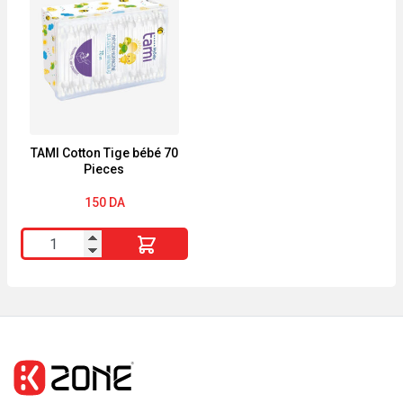
enfants
BÉBÉ
star
ENFANT
Wars
4.8
g
noir
TAMI Cotton Tige bébé 70
Pieces
150
DA
quantité
de
TAMI
Cotton
Tige
bébé
70