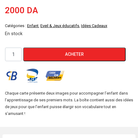
2000
DA
Catégories :
Enfant
,
Eveil & Jeux éducatifs
,
Idées Cadeaux
En stock
quantité
ACHETER
de
PETITS
PAS
MES
PREMIERS
Chaque carte présente deux images pour accompagner l’enfant dans
l’apprentissage de ses premiers mots. La boîte contient aussi des idées
MOTS
de jeux pour que l’enfant puisse élargir son vocabulaire tout en
CARTE
s’amusant !
DE
JEU
ET