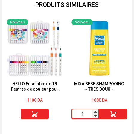
PRODUITS SIMILAIRES
D'APPRENTISSAGE
DES
12MOIS
Nouveau
Nouveau
HELLO Ensemble de 18
MIXA BEBE SHAMPOOING
Feutres de couleur pour
« TRES DOUX »
le dessin boîte en
plastique
1100
DA
1800
DA
quantité
quantité
de
de
HELLO
MIXA