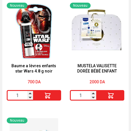
Ensemble
BEBE
Nouveau
Nouveau
de
SHAMPOOING
18
"TRES
Feutres
DOUX"
de
couleur
pour
le
dessin
Baume a lèvres enfants
MUSTELA VALISETTE
star Wars 4.8 g noir
DORÉE BÉBÉ ENFANT
boîte
en
700
DA
2000
DA
plastique
quantité
quantité
de
de
Baume
MUSTELA
a
VALISETTE
Nouveau
lèvres
DORÉE