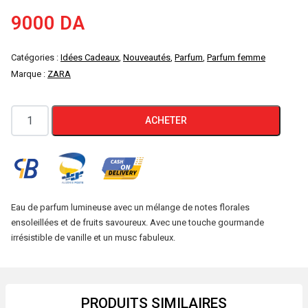
9000
DA
Catégories :
Idées Cadeaux
,
Nouveautés
,
Parfum
,
Parfum femme
Marque :
ZARA
quantité
ACHETER
de
ZARA
MARSHMALLOW
ADDICTION
80
Eau de parfum lumineuse avec un mélange de notes florales
ensoleillées et de fruits savoureux. Avec une touche gourmande
ML
irrésistible de vanille et un musc fabuleux.
EAU
DE
PARFUM
PRODUITS SIMILAIRES