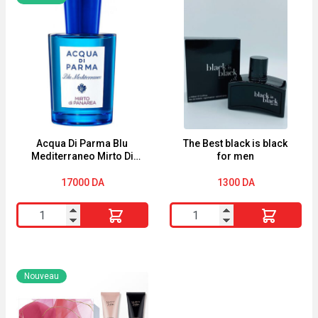
Gaultier
Lady
Coffret
Million
eau
Fabulous
de
miniatuur
parfum
(5ml)
'Scandal'
EDP
-
3
Acqua Di Parma Blu
The Best black is black
Mediterraneo Mirto Di
for men
Pièces
Panarea Eau De Toilette
Spray 75ml
17000
DA
1300
DA
quantité
quantité
de
de
Acqua
The
Di
Best
Nouveau
Parma
black
Blu
is