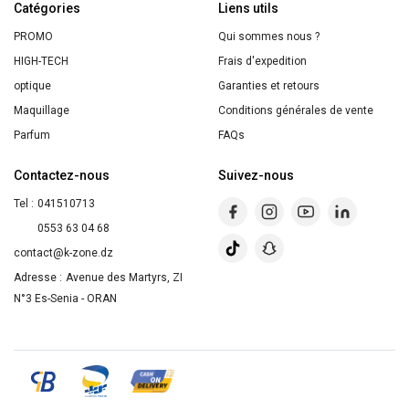
Catégories
EAU
Liens utils
DE
PROMO
Qui sommes nous ?
PARFUM
HIGH-TECH
Frais d'expedition
optique
Garanties et retours
Maquillage
Conditions générales de vente
Parfum
FAQs
Contactez-nous
Suivez-nous
Tel :
041510713
0553 63 04 68
contact@k-zone.dz
Adresse :
Avenue des Martyrs, ZI
N°3 Es-Senia - ORAN