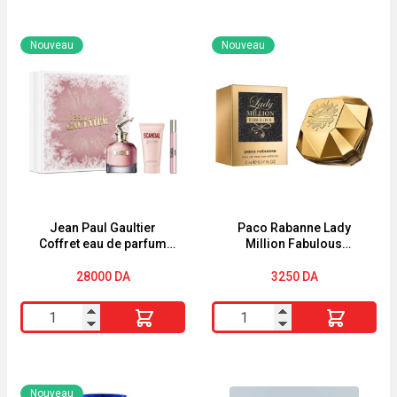
Nouveau
Nouveau
Jean Paul Gaultier
Paco Rabanne Lady
Coffret eau de parfum
Million Fabulous
‘Scandal’ – 3 Pièces
miniatuur (5ml) EDP
28000
DA
3250
DA
quantité
quantité
de
de
Jean
Paco
Paul
Rabanne
Nouveau