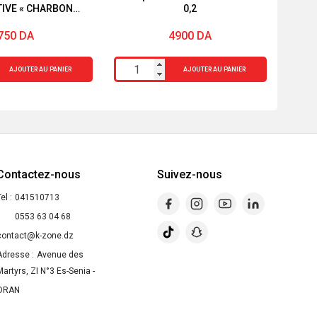
TIVE « CHARBON
0,2
ÉGÉTAL »
750
DA
4900
DA
quantité
AJOUTER AU PANIER
AJOUTER AU PANIER
de
Ampoule
booster
de
rétinol
Contactez-nous
Suivez-nous
0,2
el :
041510713
0553 63 04 68
contact@k-zone.dz
Adresse :
Avenue des
Martyrs, ZI N°3 Es-Senia -
ORAN