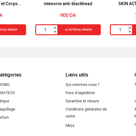
 et Corps
intensive anti-blackhead
SKIN AC
V
A
900
DA
quantité
quantité
R AU PANIER
AJOUTER AU PANIER
de
de
Garnier
MASQUE
Exfoliant
EN
pure
TISSU
active
GARNIER
atégories
Liens utils
intensive
SKIN
ROMO
anti-
Qui sommes nous ?
ACTIVE
T
IGH-TECH
blackhead
Frais d'expedition
"CHARBON
ptique
Garanties et retours
VÉGÉTAL"
aquillage
Conditions générales de
vente
arfum
FAQs