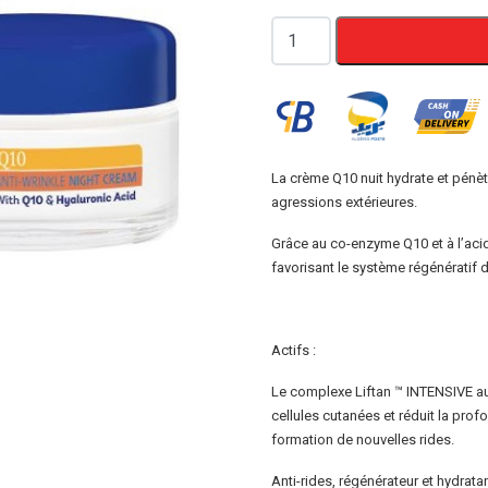
quantité
de
CIEN
Crème
de
Nuit
La crème Q10 nuit hydrate et pénè
agressions extérieures.
Anti-
Rides
Grâce au co-enzyme Q10 et à l’acide
Q10
favorisant le système régénératif 
Actifs :
Le complexe Liftan ™ INTENSIVE au
cellules cutanées et réduit la prof
formation de nouvelles rides.
Anti-rides, régénérateur et hydrata