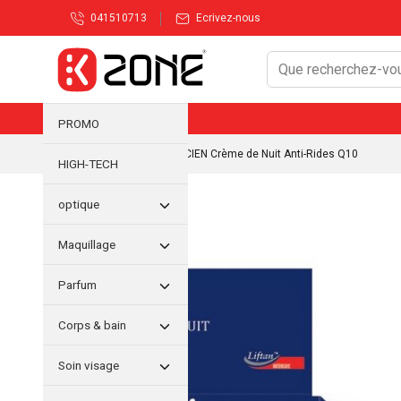
041510713
Ecrivez-nous
PROMO
Accueil
/
Nouveautés
/ CIEN Crème de Nuit Anti-Rides Q10
HIGH-TECH
optique
Maquillage
Parfum
Corps & bain
Soin visage