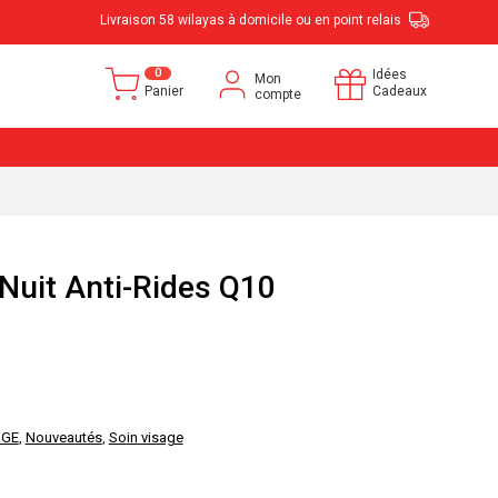
Livraison 58 wilayas à domicile ou en point relais
0
Idées
Mon
Panier
Cadeaux
compte
Nuit Anti-Rides Q10
ÂGE
,
Nouveautés
,
Soin visage