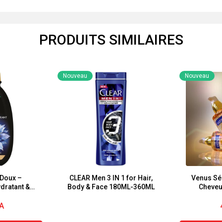
PRODUITS SIMILAIRES
Nouveau
Nouveau
 Doux –
CLEAR Men 3 IN 1 for Hair,
Venus Sé
ratant &
Body & Face 180ML-360ML
Cheveu
 Charbon
Fleur de
A
 Cheveux