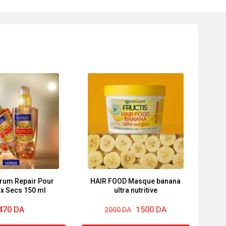
rum Repair Pour
HAIR FOOD Masque banana
x Secs 150 ml
ultra nutritive
Le
Le
470
DA
1500
DA
2000
DA
prix
prix