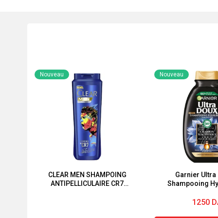
Nouveau
Nouveau
CLEAR MEN SHAMPOING
Garnier Ultra
ANTIPELLICULAIRE CR7
Shampooing Hyd
180ml-360ml
Équilibrant au
Magnétique & 
1250
D
Nigelle – Pour