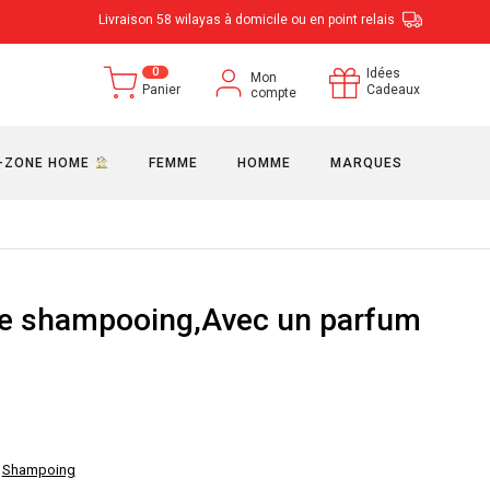
Livraison 58 wilayas à domicile ou en point relais
0
Idées
Mon
Panier
Cadeaux
compte
-ZONE HOME
FEMME
HOMME
MARQUES
de shampooing,Avec un parfum
l
,
Shampoing