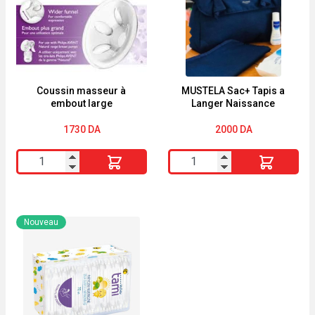
de
Fine
couleur
Boîte
pour
en
le
Métal
dessin
de
Coussin masseur à
MUSTELA Sac+ Tapis a
embout large
Langer Naissance
boîte
10
en
1730
DA
2000
DA
plastique
quantité
quantité
de
de
Coussin
MUSTELA
masseur
Sac+
Nouveau
à
Tapis
embout
a
large
Langer
Naissance