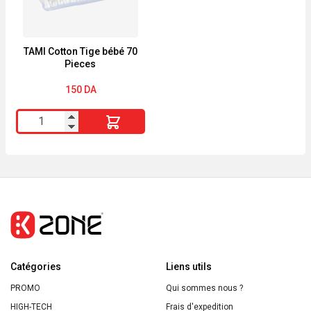
TAMI Cotton Tige bébé 70
Pieces
150
DA
quantité
de
TAMI
Cotton
Tige
bébé
70
Pieces
Catégories
Liens utils
PROMO
Qui sommes nous ?
HIGH-TECH
Frais d'expedition