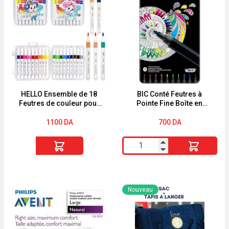
HELLO Ensemble de 18
BIC Conté Feutres à
Feutres de couleur pour
Pointe Fine Boîte en
le dessin boîte en
Métal de 10
plastique
1100
DA
700
DA
quantité
quantité
de
de
HELLO
BIC
Ensemble
Conté
Nouveau
de
Feutres
18
à
Feutres
Pointe