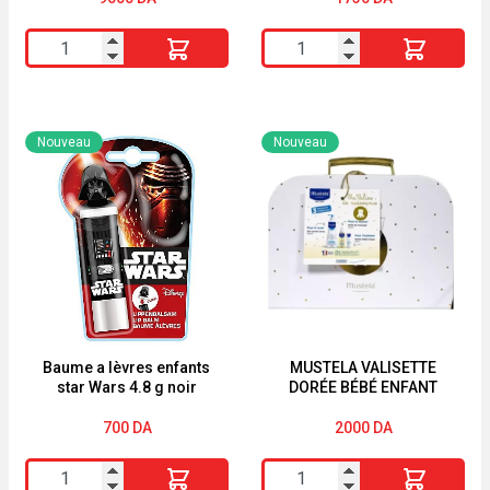
quantité
quantité
de
de
Lot
Coussin
de
masseur
Nouveau
Nouveau
3
à
Valisettes
embout
Déco
large
City
36cm
Multicolore
Atmosphera
for
Baume a lèvres enfants
MUSTELA VALISETTE
star Wars 4.8 g noir
DORÉE BÉBÉ ENFANT
Kids
700
DA
2000
DA
quantité
quantité