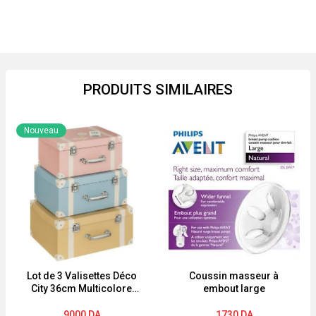
PRODUITS SIMILAIRES
Nouveau
Lot de 3 Valisettes Déco
Coussin masseur à
City 36cm Multicolore
embout large
Atmosphera for Kids
9000
DA
1730
DA