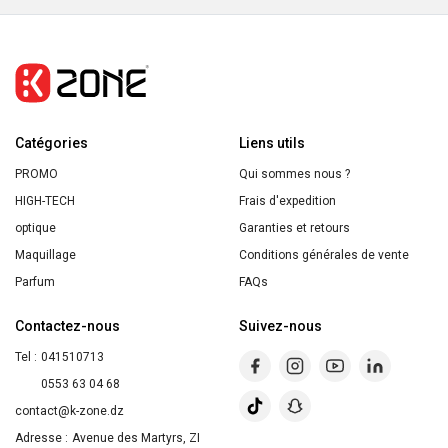
Sac+
Tapis
a
Langer
Naissance
Catégories
Liens utils
PROMO
Qui sommes nous ?
HIGH-TECH
Frais d'expedition
optique
Garanties et retours
Maquillage
Conditions générales de vente
Parfum
FAQs
Contactez-nous
Suivez-nous
Tel :
041510713
0553 63 04 68
contact@k-zone.dz
Adresse :
Avenue des Martyrs, ZI