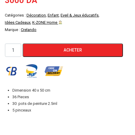
3000
DA
Catégories :
Décoration
,
Enfant
,
Eveil & Jeux éducatifs
,
Idées Cadeaux
,
K-ZONE Home
Marque :
Crelando
quantité
ACHETER
de
Toile
a
peindre
numérotée
Dimension 40 x 50 cm
TOUR
36 Pieces
EIFFEL
30 pots de peinture 2.5ml
5 pinceaux
36
pieces
CRELANDO