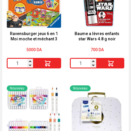
Ravensburger jeux 6 en 1
Baume a lèvres enfants
Moi moche et méchant 3
star Wars 4.8 g noir
5000
DA
700
DA
quantité
quantité
de
de
Ravensburger
Baume
jeux
a
Nouveau
Nouveau
6
lèvres
en
enfants
1
star
Moi
Wars
moche
4.8