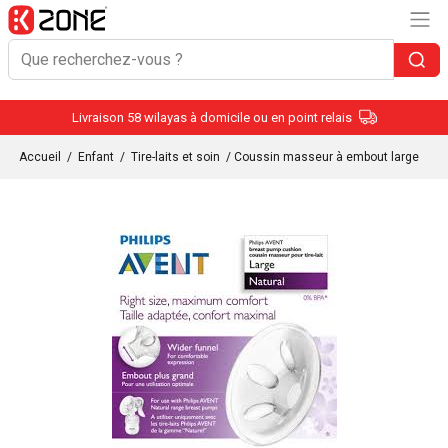
Livraison 58 wilayas à domicile ou en point relais
Accueil
/
Enfant
/
Tire-laits et soin
/ Coussin masseur à embout large