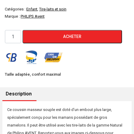
Catégories :
Enfant
,
Tire-laits et soin
Marque :
PHILIPS Avent
quantité
ACHETER
de
Coussin
masseur
à
embout
Taille adaptée, confort maximal
large
Description
Ce coussin masseur souple est doté d’un embout plus large,
spécialement conçu pour les mamans possédant de gros
mamelons. Il peut être utilisé avec les tire-laits de la gamme Natural
de Philips AVENT. Reportez-vous aux images ci-dessous pour