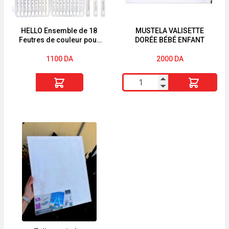
et
g
méchant
noir
3
HELLO Ensemble de 18
MUSTELA VALISETTE
Feutres de couleur pour
DORÉE BÉBÉ ENFANT
le dessin boîte en
plastique
1100
DA
2000
DA
quantité
quantité
de
de
HELLO
MUSTELA
Ensemble
VALISETTE
de
DORÉE
18
BÉBÉ
Feutres
ENFANT
de
couleur
pour
le