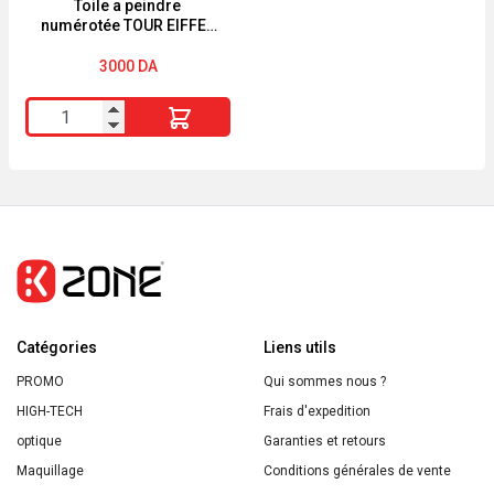
dessin
Toile a peindre
numérotée TOUR EIFFEL
boîte
36 pieces CRELANDO
en
3000
DA
plastique
quantité
de
Toile
a
peindre
numérotée
TOUR
EIFFEL
Catégories
36
Liens utils
pieces
PROMO
Qui sommes nous ?
CRELANDO
HIGH-TECH
Frais d'expedition
optique
Garanties et retours
Maquillage
Conditions générales de vente