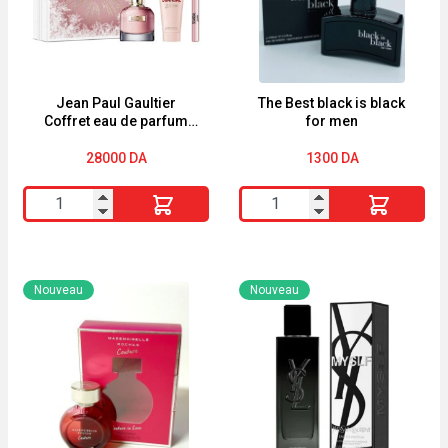
Jean Paul Gaultier
The Best black is black
Coffret eau de parfum
for men
‘Scandal’ – 3 Pièces
28000
DA
1300
DA
quantité
quantité
de
de
Jean
The
Paul
Best
Nouveau
Nouveau
Gaultier
black
Coffret
is
eau
black
de
for
parfum
men
'Scandal'