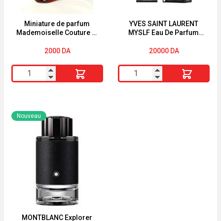
-
3
Miniature de parfum
YVES SAINT LAURENT
Mademoiselle Couture in
MYSLF Eau De Parfum
Pièces
Love de Rochas 4,5ml
Pour Homme 60ml
2000
DA
20000
DA
quantité
quantité
de
de
Miniature
YVES
de
SAINT
Nouveau
parfum
LAURENT
Mademoiselle
MYSLF
Couture
Eau
in
De
Love
Parfum
de
Pour
Rochas
Homme
4,5ml
60ml
MONTBLANC Explorer