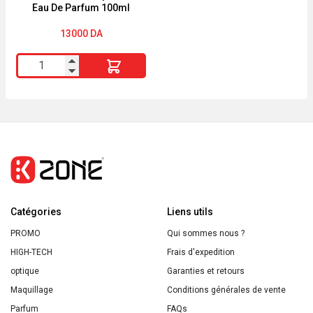
Eau De Parfum 100ml
13000
DA
quantité
de
MONTBLANC
Explorer
Eau
De
Parfum
100ml
Catégories
Liens utils
PROMO
Qui sommes nous ?
HIGH-TECH
Frais d'expedition
optique
Garanties et retours
Maquillage
Conditions générales de vente
Parfum
FAQs