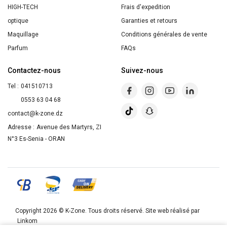
500ml
HIGH-TECH
Frais d'expedition
optique
Garanties et retours
Maquillage
Conditions générales de vente
Parfum
FAQs
Contactez-nous
Suivez-nous
Tel :
041510713
0553 63 04 68
contact@k-zone.dz
Adresse :
Avenue des Martyrs, ZI
N°3 Es-Senia - ORAN
Copyright 2026 ©
K-Zone
. Tous droits réservé. Site web réalisé par
Linkom