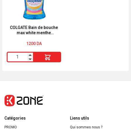
390ml
de
Coton
&
Aloe
COLGATE Bain de bouche
max white menthe
Vera
poivrée 500ml
BIO
1200
DA
Energie
quantité
Fruit
de
200ml
COLGATE
Bain
de
bouche
max
white
Catégories
menthe
Liens utils
poivrée
PROMO
Qui sommes nous ?