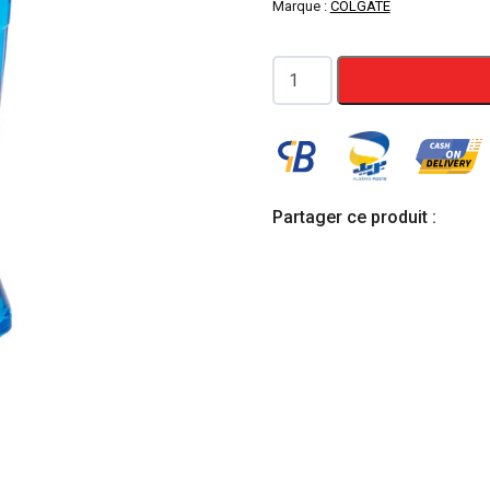
Marque :
COLGATE
quantité
de
COLGATE
Bain
de
bouche
Partager ce produit :
max
white
menthe
poivrée
500ml