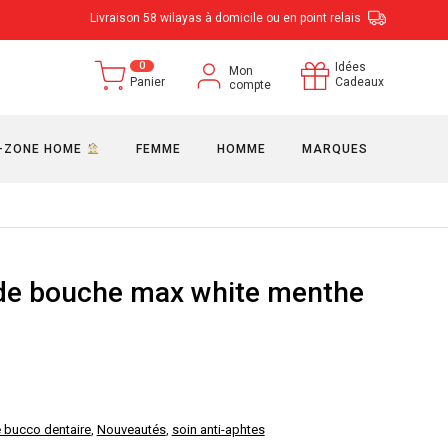
Livraison 58 wilayas à domicile ou en point relais
0
Idées
Mon
Panier
Cadeaux
compte
-ZONE HOME
FEMME
HOMME
MARQUES
de bouche max white menthe
 bucco dentaire
,
Nouveautés
,
soin anti-aphtes