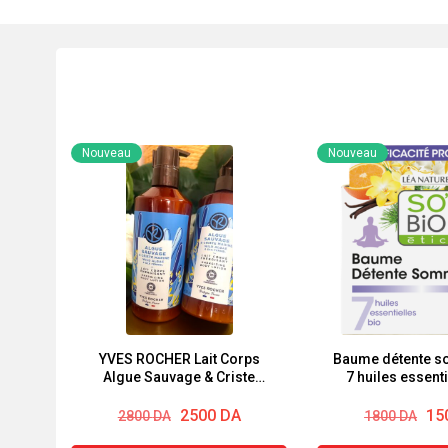
Nouveau
Nouveau
YVES ROCHER Lait Corps
Baume détente s
Algue Sauvage & Criste
7 huiles essenti
Marine 390ml
So’bio ét
Le
Le
Le
Le
2500
DA
15
2800
DA
1800
DA
prix
prix
prix
prix