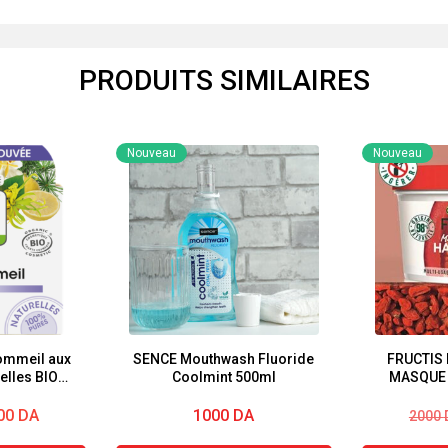
PRODUITS SIMILAIRES
Nouveau
Nouveau
ommeil aux
SENCE Mouthwash Fluoride
FRUCTIS 
elles BIO
Coolmint 500ml
MASQUE
ic
Le
Le
00
DA
1000
DA
2000
prix
prix