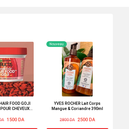
Nouveau
HAIR FOOD GOJI
YVES ROCHER Lait Corps
 POUR CHEVEUX
Mangue & Coriandre 390ml
COLORÉS
Le
Le
1500
DA
2500
DA
DA
2800
DA
prix
prix