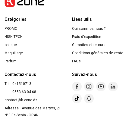
BIO
Aloe
Catégories
Vera
Liens utils
&
PROMO
Qui sommes nous ?
Fleur
HIGH-TECH
Frais d'expedition
de
optique
Garanties et retours
Verveine
Maquillage
Conditions générales de vente
200ML
Parfum
FAQs
Contactez-nous
Suivez-nous
Tel :
041510713
0553 63 04 68
contact@k-zone.dz
Adresse :
Avenue des Martyrs, ZI
N°3 Es-Senia - ORAN