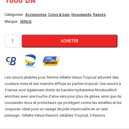
1600
DA
Catégories :
Accessoires
,
Corps & bain
,
Nouveautés
,
Rasoirs
Marque :
VENUS
quantité
ACHETER
de
VENUS
TROPICAL
3
RASOIRS
Les rasoirs jetables pour femme Gillette Venus Tropical arborent des
couleurs vives et leur manche diffuse un parfum tropical. Ces rasoirs à
DE
3 lames sont également dotés de bandes hydratantes MoistureRich
3
enrichies avec une touche d’aloe vera pour plus de glisse, ainsi que de
LAMES
coussinets doux et protecteurs qui protègent contre les entailles et les
ALOE
coupures. Idéal pour un rasage de près impeccable en un seul
VERA
passage.. Gillette Venus Rasoirs Jetables Tropical, 3 Rasoirs