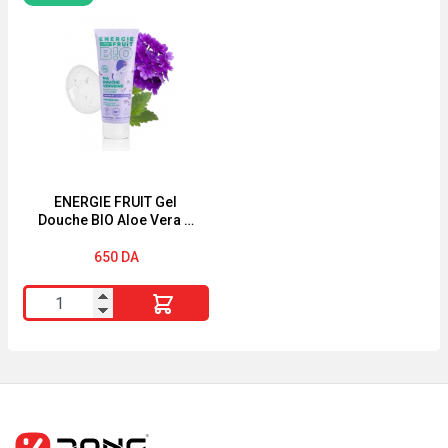
Lait
Paraffine
Corps
Pierre
Algue
Fabre
Sauvage
crème
&
250g
Criste
Marine
390ml
ENERGIE FRUIT Gel
Douche BIO Aloe Vera &
Fleur de Verveine 200ML
650
DA
quantité
de
ENERGIE
FRUIT
Gel
Douche