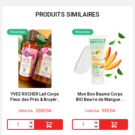
PRODUITS SIMILAIRES
Nouveau
Nouveau
YVES ROCHER Lait Corps
Mon Bon Baume Corps
Fleur des Prés & Bruyère
BIO Beurre de Mangue &
390ml
Huile d’Argan Energie
Le
Le
Le
Le
Fruit 200ml
2500
DA
950
DA
2800
DA
1200
DA
prix
prix
prix
prix
initial
actuel
initial
actuel
quantité
quantité
était :
est :
était :
est :
2800 DA.
2500 DA.
1200 DA.
950 DA.
de
de