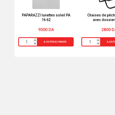
PAPARAZZI lunettes soleil PA
Chaises de pêch
16 62
avec dossier
isother
9500
DA
2800
D
quantité
quantité
AJOUTER AU PANIER
AJOUTE
de
de
PAPARAZZI
Chaises
lunettes
de
soleil
pêche
PA
pliantes
16
avec
62
dossier
et
sac
isotherme