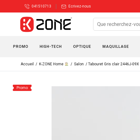
041510713
Ecrivez-nous
PROMO
HIGH-TECH
OPTIQUE
MAQUILLAGE
Accueil
/
K-ZONE Home
/
Salon
/ Tabouret Gris clair 2446J-09X
Promo