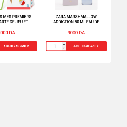
AS MES PREMIERS
ZARA MARSHMALLOW
RTE DE JEU ET
ADDICTION 80 ML EAU DE
ENTISSAGE DES
PARFUM
12MOIS
2000
DA
9000
DA
quantité
AJOUTER AU PANIER
AJOUTER AU PANIER
de
ZARA
MARSHMALLOW
ADDICTION
80
ML
EAU
DE
PARFUM