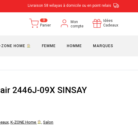
Livraison 58 wilayas à domicile ou en point relais
0
Idées
Mon
Panier
Cadeaux
compte
-ZONE HOME
FEMME
HOMME
MARQUES
clair 2446J-09X SINSAY
e
rix
deaux
,
K-ZONE Home
,
Salon
ctuel