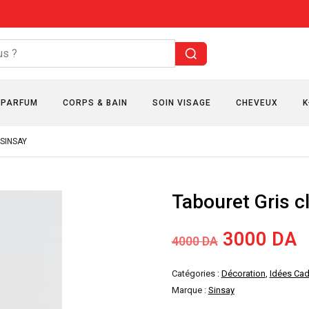
PARFUM
CORPS & BAIN
SOIN VISAGE
CHEVEUX
K
 SINSAY
Tabouret Gris 
Le
L
3000
DA
4000
DA
prix
p
Catégories :
Décoration
,
Idées Ca
Marque :
Sinsay
initial
a