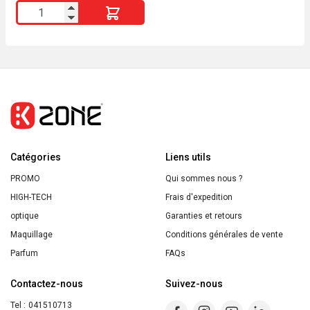
quantité
de
MIXA
BEBE
SHAMPOOING
"TRES
DOUX"
Catégories
Liens utils
PROMO
Qui sommes nous ?
HIGH-TECH
Frais d'expedition
optique
Garanties et retours
Maquillage
Conditions générales de vente
Parfum
FAQs
Contactez-nous
Suivez-nous
Tel :
041510713