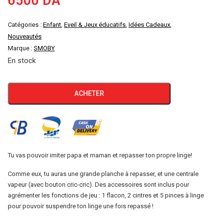
6500
DA
Catégories :
Enfant
,
Eveil & Jeux éducatifs
,
Idées Cadeaux
,
Nouveautés
Marque :
SMOBY
En stock
quantité
ACHETER
de
TABLE
A
REPASSER
+
Tu vas pouvoir imiter papa et maman et repasser ton propre linge!
CENTRALE
Comme eux, tu auras une grande planche à repasser, et une centrale
VAPEUR
vapeur (avec bouton cric-cric). Des accessoires sont inclus pour
SMOBY
agrémenter les fonctions de jeu : 1 flacon, 2 cintres et 5 pinces à linge
pour pouvoir suspendre ton linge une fois repassé !