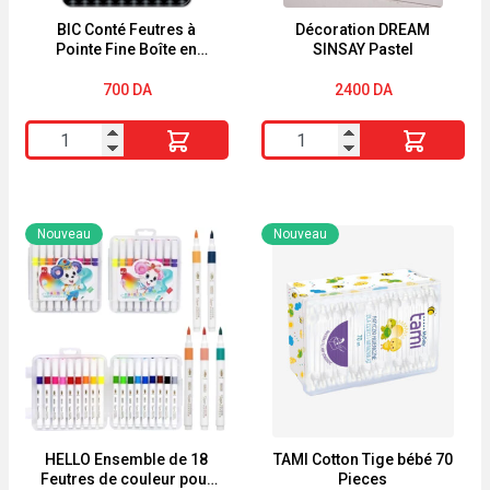
BIC Conté Feutres à
Décoration DREAM
Pointe Fine Boîte en
SINSAY Pastel
Métal de 10
700
DA
2400
DA
quantité
quantité
de
de
BIC
Décoration
Conté
DREAM
Nouveau
Nouveau
Feutres
SINSAY
à
Pastel
Pointe
Fine
Boîte
en
Métal
de
HELLO Ensemble de 18
TAMI Cotton Tige bébé 70
Feutres de couleur pour
Pieces
10