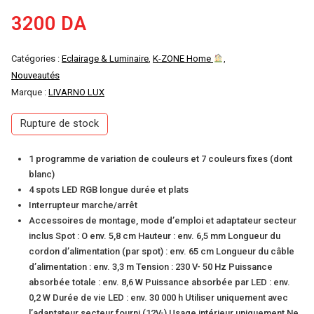
3200
DA
Catégories :
Eclairage & Luminaire
,
K-ZONE Home
,
Nouveautés
Marque :
LIVARNO LUX
Rupture de stock
1 programme de variation de couleurs et 7 couleurs fixes (dont
blanc)
4 spots LED RGB longue durée et plats
Interrupteur marche/arrêt
Accessoires de montage, mode d’emploi et adaptateur secteur
inclus Spot : O env. 5,8 cm Hauteur : env. 6,5 mm Longueur du
cordon d’alimentation (par spot) : env. 65 cm Longueur du câble
d’alimentation : env. 3,3 m Tension : 230 V- 50 Hz Puissance
absorbée totale : env. 8,6 W Puissance absorbée par LED : env.
0,2 W Durée de vie LED : env. 30 000 h Utiliser uniquement avec
l’adaptateur secteur fourni (12V-) Usage intérieur uniquement Ne