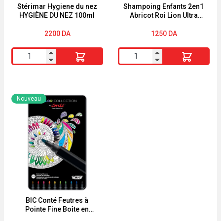
&
Stérimar Hygiene du nez
Shampoing Enfants 2en1
HYGIÈNE DU NEZ 100ml
Abricot Roi Lion Ultra
Macadamia
Doux 250ml
200ml
2200
DA
1250
DA
Energie
quantité
quantité
Fruit
de
de
Stérimar
Shampoing
Hygiene
Enfants
Nouveau
du
2en1
nez
Abricot
HYGIÈNE
Roi
DU
Lion
NEZ
Ultra
100ml
Doux
250ml
BIC Conté Feutres à
Pointe Fine Boîte en
Métal de 10