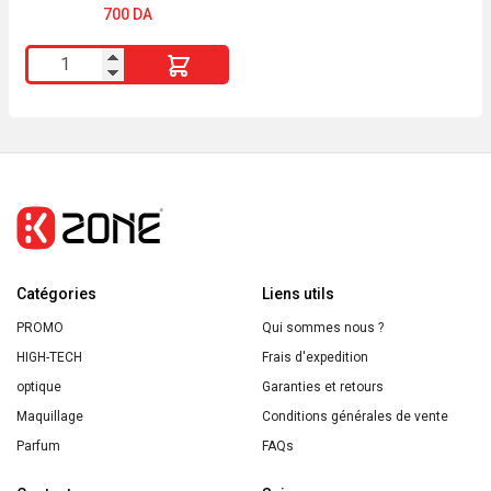
700
DA
quantité
de
BIC
Conté
Feutres
à
Pointe
Fine
Catégories
Boîte
Liens utils
en
PROMO
Qui sommes nous ?
Métal
HIGH-TECH
Frais d'expedition
de
optique
Garanties et retours
10
Maquillage
Conditions générales de vente
Parfum
FAQs