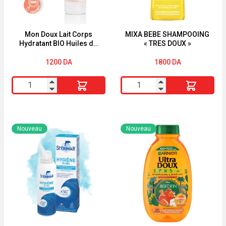
Mon Doux Lait Corps
MIXA BEBE SHAMPOOING
Hydratant BIO Huiles de
« TRES DOUX »
Monoï & Macadamia
200ml Energie Fruit
1200
DA
1800
DA
quantité
quantité
de
de
Mon
MIXA
Doux
BEBE
Nouveau
Nouveau
Lait
SHAMPOOING
Corps
"TRES
Hydratant
DOUX"
BIO
Huiles
de
Monoï