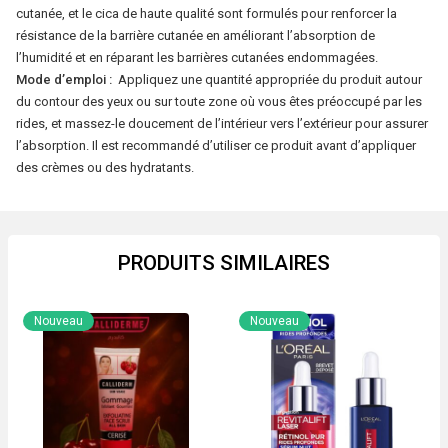
de
cutanée, et le cica de haute qualité sont formulés pour renforcer la
Madagascar
résistance de la barrière cutanée en améliorant l’absorption de
20
l’humidité et en réparant les barrières cutanées endommagées.
Mode d’emploi :
Appliquez une quantité appropriée du produit autour
ml
du contour des yeux ou sur toute zone où vous êtes préoccupé par les
rides, et massez-le doucement de l’intérieur vers l’extérieur pour assurer
l’absorption. Il est recommandé d’utiliser ce produit avant d’appliquer
des crèmes ou des hydratants.
PRODUITS SIMILAIRES
Nouveau
Nouveau