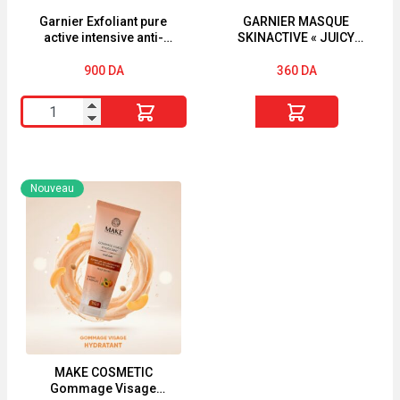
Garnier Exfoliant pure
GARNIER MASQUE
active intensive anti-
SKINACTIVE « JUICY
blackhead
PEEL » « TEINT TERNE «
900
DA
360
DA
quantité
quantité
de
de
Garnier
GARNIER
Exfoliant
MASQUE
Nouveau
pure
SKINACTIVE
active
"JUICY
intensive
PEEL"
anti-
"TEINT
blackhead
TERNE
"
MAKE COSMETIC
Gommage Visage