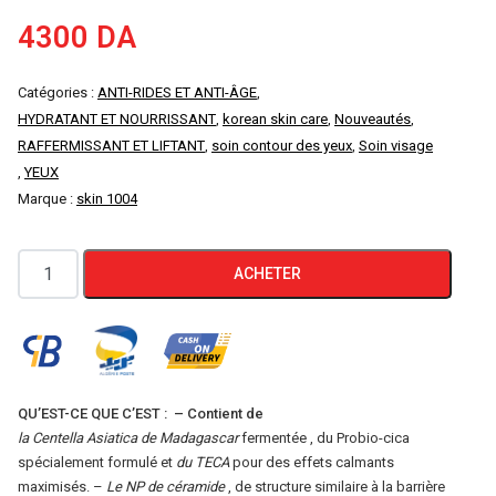
4300
DA
Catégories :
ANTI-RIDES ET ANTI-ÂGE
,
HYDRATANT ET NOURRISSANT
,
korean skin care
,
Nouveautés
,
RAFFERMISSANT ET LIFTANT
,
soin contour des yeux
,
Soin visage
,
YEUX
Marque :
skin 1004
quantité
ACHETER
de
CENTELLA
Crème
Yeux
Probio-
QU’EST-CE QUE C’EST : – Contient de
la Centella Asiatica de Madagascar
fermentée , du Probio-cica
Cica
spécialement formulé et
du TECA
pour des effets calmants
Bakuchiol
maximisés. –
Le NP de céramide
, de structure similaire à la barrière