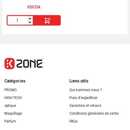
Hydratant ABRICOT Peau
Sèches
650
DA
quantité
de
MAKE
COSMETIC
Gommage
Visage
Hydratant
ABRICOT
Catégories
Peau
Liens utils
Sèches
PROMO
Qui sommes nous ?
HIGH-TECH
Frais d'expedition
optique
Garanties et retours
Maquillage
Conditions générales de vente
Parfum
FAQs