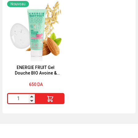
FRUIT
ROCHER
Nouveau
Gel
Lait
Douche
Corps
BIO
Algue
Aloe
Sauvage
Vera
&
&
Criste
Fleur
Marine
de
390ml
ENERGIE FRUIT Gel
Douche BIO Avoine &
Verveine
Amande Douce 200ml
200ML
650
DA
quantité
de
ENERGIE
FRUIT
Gel