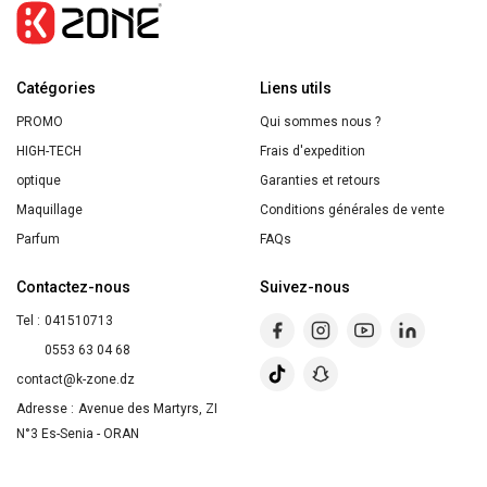
Douche
BIO
Avoine
Catégories
&
Liens utils
Amande
PROMO
Qui sommes nous ?
Douce
HIGH-TECH
Frais d'expedition
200ml
optique
Garanties et retours
Maquillage
Conditions générales de vente
Parfum
FAQs
Contactez-nous
Suivez-nous
Tel :
041510713
0553 63 04 68
contact@k-zone.dz
Adresse :
Avenue des Martyrs, ZI
N°3 Es-Senia - ORAN