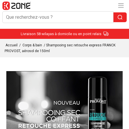
Livraison 58 wilayas à domicile ou en point relais
Accueil
/
Corps & bain
/ Shampooing sec retouche express FRANCK
PROVOST, aérosol de 150ml