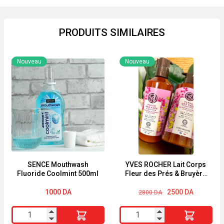
PRODUITS SIMILAIRES
Nouveau
Nouveau
SENCE Mouthwash
YVES ROCHER Lait Corps
Fluoride Coolmint 500ml
Fleur des Prés & Bruyère
390ml
Le
Le
1000
DA
2500
DA
2800
DA
prix
prix
initial
actuel
quantité
quantité
était :
est :
2800 DA.
2500 DA.