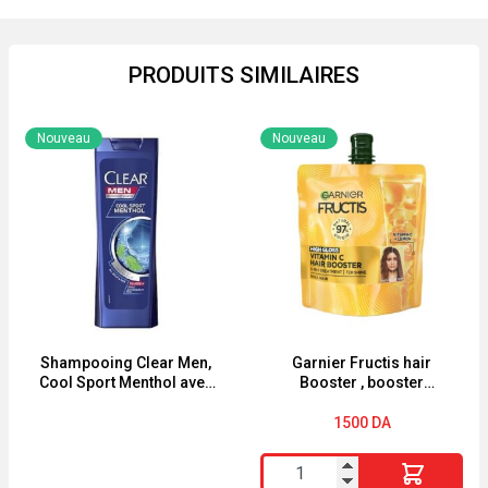
PRODUITS SIMILAIRES
Nouveau
Nouveau
Shampooing Clear Men,
Garnier Fructis hair
Cool Sport Menthol avec
Booster , booster
menthe rafraîchissante.
capillaire à la vitamine C
Antipelliculaire 180ML-
60ml
1500
DA
360ML
quantité