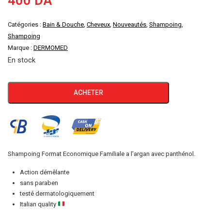
400
DA
Catégories :
Bain & Douche
,
Cheveux
,
Nouveautés
,
Shampoing
,
Shampoing
Marque :
DERMOMED
En stock
quantité
ACHETER
de
Shampoing
Dermomed
Lavage
Fréquents
Shampoing Format Economique Familiale a l’argan avec panthénol.
1000ml
Action démêlante
sans paraben
testé dermatologiquement
Italian quality