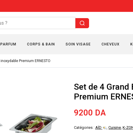
PARFUM
CORPS & BAIN
SOIN VISAGE
CHEVEUX
K
er inoxydable Premium ERNESTO
Set de 4 Grand 
Premium ERNE
9200
DA
Catégories :
AÏD
,
Cuisine
,
K-ZO