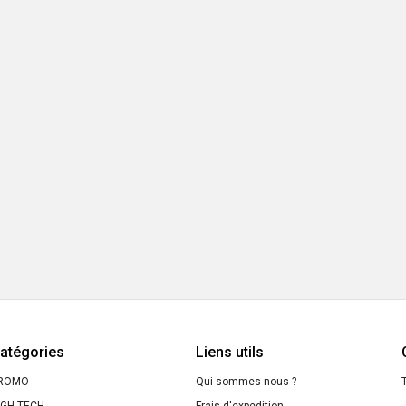
Argan
SO
BiO
atégories
Liens utils
ROMO
Qui sommes nous ?
T