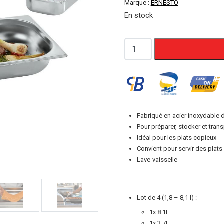
Marque :
ERNESTO
En stock
quantité
de
Set
de
4
Grand
Fabriqué en acier inoxydable d
Bacs
Pour préparer, stocker et tran
en
Idéal pour les plats copieux
Convient pour servir des plats
acier
Lave-vaisselle
inoxydable
Premium
ERNESTO
Lot de 4 (1,8 – 8,1 l) :
1x 8.1L
1x 3.7L