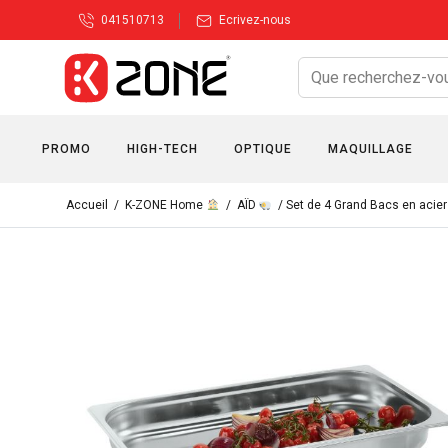
041510713
Ecrivez-nous
PROMO
HIGH-TECH
OPTIQUE
MAQUILLAGE
Accueil
/
K-ZONE Home
/
AÏD
/ Set de 4 Grand Bacs en aci