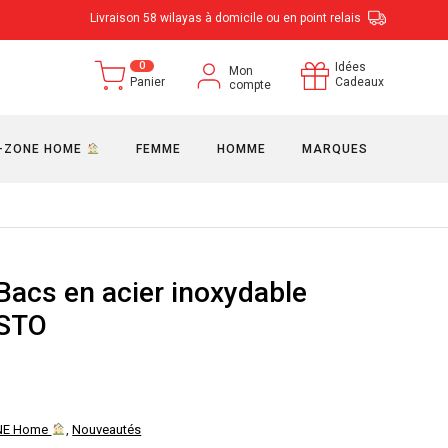
Livraison 58 wilayas à domicile ou en point relais
0
Idées
Mon
Panier
Cadeaux
compte
-ZONE HOME
FEMME
HOMME
MARQUES
Bacs en acier inoxydable
STO
NE Home
,
Nouveautés