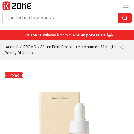
Livraison 58 wilayas à domicile ou en point relais
Accueil
/
PROMO
/ Sérum Éclat Propolis + Niacinamide 30 ml (1 fl.oz.)
Beauty Of Joseon
Promo