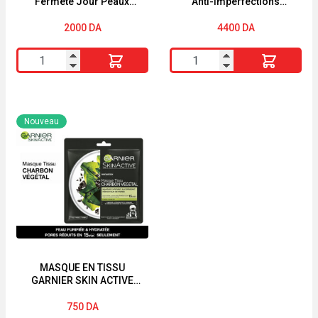
Fermeté Jour Peaux
Anti-Imperfections
Matures Huile d’Argan
Correcteur Intensif 30 ml
Collagène végétal
2000
DA
4400
DA
Précieux Argan SO BiO
quantité
quantité
de
de
Crème
Noreva
Rose
Actipur
Nouveau
Éclat
3en1
Fermeté
Soin
Jour
Anti-
Peaux
Imperfections
Matures
Correcteur
Huile
Intensif
d’Argan
30
Collagène
ml
MASQUE EN TISSU
GARNIER SKIN ACTIVE
végétal
« CHARBON VÉGÉTAL »
Précieux
750
DA