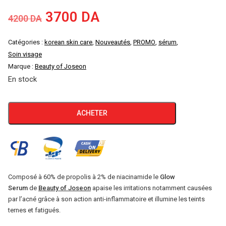
Le
Le
3700
DA
4200
DA
prix
prix
Catégories :
korean skin care
,
Nouveautés
,
PROMO
,
sérum
,
Soin visage
initial
actuel
Marque :
Beauty of Joseon
En stock
était :
est :
4200 DA.
3700 DA.
quantité
ACHETER
de
Sérum
Éclat
Propolis
+
Composé à 60% de propolis à 2% de niacinamide le
Glow
Serum
de
Beauty of Joseon
apaise les irritations notamment causées
Niacinamide
par l’acné grâce à son action anti-inflammatoire et illumine les teints
30
ternes et fatigués.
ml