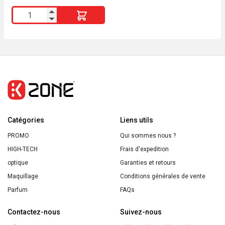
Argan
quantité
SO
de
BiO
MASQUE
EN
TISSU
GARNIER
SKIN
ACTIVE
Catégories
"CHARBON
Liens utils
VÉGÉTAL"
PROMO
Qui sommes nous ?
HIGH-TECH
Frais d'expedition
optique
Garanties et retours
Maquillage
Conditions générales de vente
Parfum
FAQs
Contactez-nous
Suivez-nous