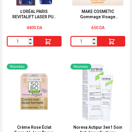
ĽORÉAL PARIS
MAKE COSMETIC
REVITALIFT LASER PUR
Gommage Visage
RÉTINOL SÉRUM NUIT
Hydratant ABRICOT Peau
30ML
Sèches
4400
DA
650
DA
quantité
quantité
de
de
ĽORÉAL
MAKE
PARIS
COSMETIC
Nouveau
Nouveau
REVITALIFT
Gommage
LASER
Visage
PUR
Hydratant
RÉTINOL
ABRICOT
SÉRUM
Peau
NUIT
Sèches
30ML
Crème Rose Éclat
Noreva Actipur 3en1 Soin