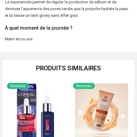
La niacinamide permet de réguler la production de sébum et de
(1
diminuer l’apparence des pores tandis que la propolis hydrate la peau
fl.oz.)
et lui laisse un teint glowy sans effet gras.
Beauty
Of
À quel moment de la journée ?
Joseon
Matin et/ou soir
PRODUITS SIMILAIRES
Nouveau
Nouveau