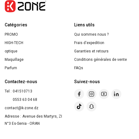
"JUICY
PEEL"
"TEINT
Catégories
TERNE
Liens utils
"
PROMO
Qui sommes nous ?
HIGH-TECH
Frais d'expedition
optique
Garanties et retours
Maquillage
Conditions générales de vente
Parfum
FAQs
Contactez-nous
Suivez-nous
Tel :
041510713
0553 63 04 68
contact@k-zone.dz
Adresse :
Avenue des Martyrs, ZI
N°3 Es-Senia - ORAN