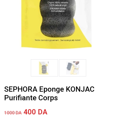
SEPHORA Eponge KONJAC
Purifiante Corps
Le
Le
400
DA
1000
DA