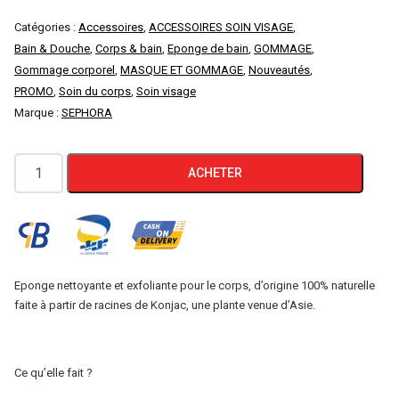
prix
prix
Catégories :
Accessoires
,
ACCESSOIRES SOIN VISAGE
,
Bain & Douche
,
Corps & bain
,
Eponge de bain
,
GOMMAGE
,
initial
actuel
Gommage corporel
,
MASQUE ET GOMMAGE
,
Nouveautés
,
PROMO
,
Soin du corps
,
Soin visage
était :
est :
Marque :
SEPHORA
1000 DA.
400 DA.
quantité
ACHETER
de
SEPHORA
Eponge
KONJAC
Purifiante
Eponge nettoyante et exfoliante pour le corps, d’origine 100% naturelle
faite à partir de racines de Konjac, une plante venue d’Asie.
Corps
Ce qu’elle fait ?