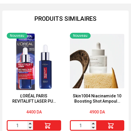
PRODUITS SIMILAIRES
Nouveau
Nouveau
ĽORÉAL PARIS
Skin1004 Niacinamide 10
REVITALIFT LASER PUR
Boosting Shot Ampoule
RÉTINOL SÉRUM NUIT
30ml
30ML
4400
DA
4900
DA
quantité
quantité