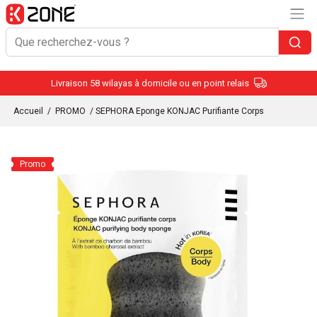
Livraison 58 wilayas à domicile ou en point relais
Accueil
/
PROMO
/ SEPHORA Eponge KONJAC Purifiante Corps
Promo