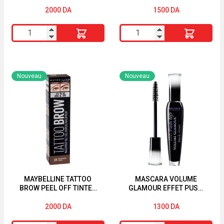
EDITION
2000
DA
1500
DA
quantité
quantité
de
de
Superstay
Mascara
Active
L'Oréal
Nouveau
Nouveau
Wear
Paris
22
Lash
Correcteur
Paradise
30H
LIMITED
EDITION
MAYBELLINE TATTOO
MASCARA VOLUME
BROW PEEL OFF TINTED
GLAMOUR EFFET PUSH
SEMI-PERMANENT
UP BLACK SERUM
EYEBROWS MEDIUM
BOURJOIS
2000
DA
1300
DA
BROWN