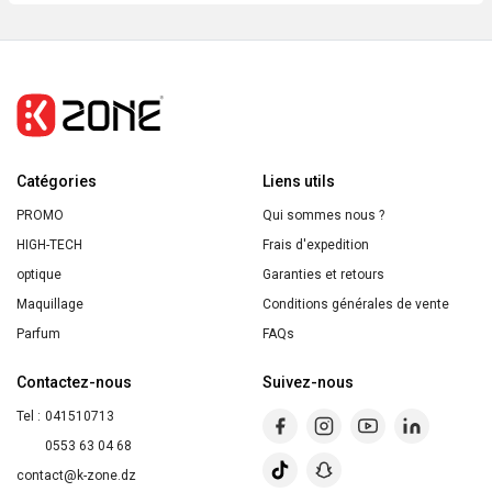
Real
Techniques
Beautyblender
x1
Catégories
Liens utils
PROMO
Qui sommes nous ?
HIGH-TECH
Frais d'expedition
optique
Garanties et retours
Maquillage
Conditions générales de vente
Parfum
FAQs
Contactez-nous
Suivez-nous
Tel :
041510713
0553 63 04 68
contact@k-zone.dz