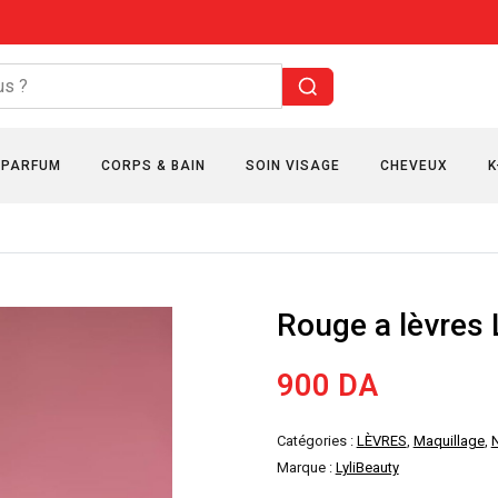
PARFUM
CORPS & BAIN
SOIN VISAGE
CHEVEUX
K
Rouge a lèvres 
900
DA
Catégories :
LÈVRES
,
Maquillage
,
Marque :
LyliBeauty