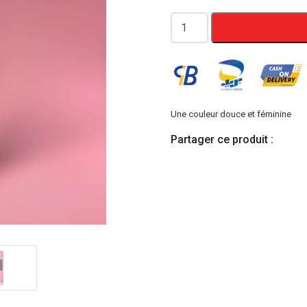
quantité
de
Rouge
a
lèvres
LyliBeauty
Une couleur douce et féminine
01
Partager ce produit :
Feminity