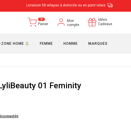
Livraison 58 wilayas à domicile ou en point relais
0
Idées
Mon
Panier
Cadeaux
compte
-ZONE HOME
FEMME
HOMME
MARQUES
LyliBeauty 01 Feminity
Nouveautés