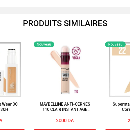
PRODUITS SIMILAIRES
Nouveau
Nouveau
e Wear 30
MAYBELLINE ANTI-CERNES
Supersta
 30H
110 CLAIR INSTANT AGE
Cor
REWIND® CORRECTEUR
MULTI-USAGE
A
2000
DA